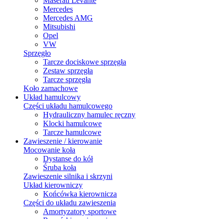
Maserati Levante
Mercedes
Mercedes AMG
Mitsubishi
Opel
VW
Sprzęgło
Tarcze dociskowe sprzęgła
Zestaw sprzęgła
Tarcze sprzęgła
Koło zamachowe
Układ hamulcowy
Części układu hamulcowego
Hydrauliczny hamulec ręczny
Klocki hamulcowe
Tarcze hamulcowe
Zawieszenie / kierowanie
Mocowanie koła
Dystanse do kół
Śruba koła
Zawieszenie silnika i skrzyni
Układ kierowniczy
Końcówka kierownicza
Części do układu zawieszenia
Amortyzatory sportowe