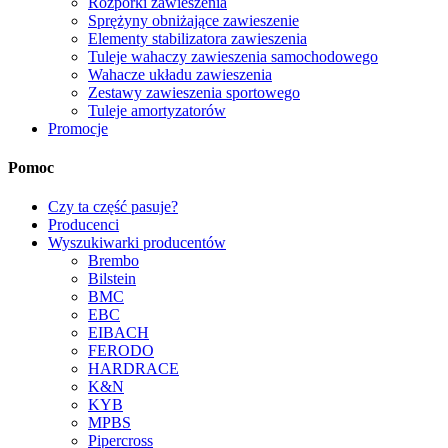
Rozpórki zawieszenia
Sprężyny obniżające zawieszenie
Elementy stabilizatora zawieszenia
Tuleje wahaczy zawieszenia samochodowego
Wahacze układu zawieszenia
Zestawy zawieszenia sportowego
Tuleje amortyzatorów
Promocje
Pomoc
Czy ta część pasuje?
Producenci
Wyszukiwarki producentów
Brembo
Bilstein
BMC
EBC
EIBACH
FERODO
HARDRACE
K&N
KYB
MPBS
Pipercross