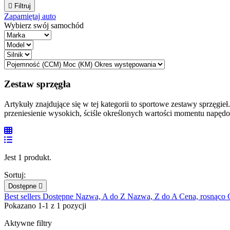

Filtruj
Zapamiętaj auto
Wybierz swój samochód
Zestaw sprzęgła
Artykuły znajdujące się w tej kategorii to sportowe zestawy sprzę
przeniesienie wysokich, ściśle określonych wartości momentu napęd
Jest 1 produkt.
Sortuj:
Dostępne

Best sellers
Dostępne
Nazwa, A do Z
Nazwa, Z do A
Cena, rosnąco
Pokazano 1-1 z 1 pozycji
Aktywne filtry