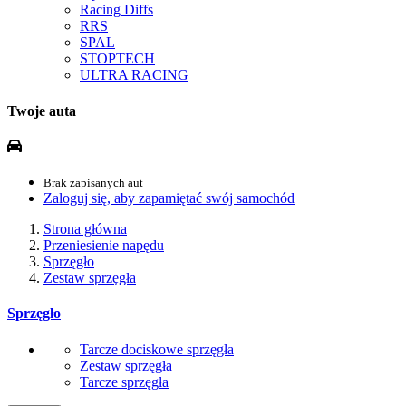
Racing Diffs
RRS
SPAL
STOPTECH
ULTRA RACING
Twoje auta
Brak zapisanych aut
Zaloguj się, aby zapamiętać swój samochód
Strona główna
Przeniesienie napędu
Sprzęgło
Zestaw sprzęgła
Sprzęgło
Tarcze dociskowe sprzęgła
Zestaw sprzęgła
Tarcze sprzęgła