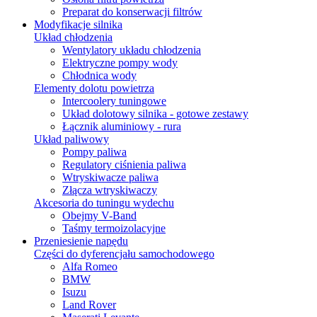
Preparat do konserwacji filtrów
Modyfikacje silnika
Układ chłodzenia
Wentylatory układu chłodzenia
Elektryczne pompy wody
Chłodnica wody
Elementy dolotu powietrza
Intercoolery tuningowe
Układ dolotowy silnika - gotowe zestawy
Łącznik aluminiowy - rura
Układ paliwowy
Pompy paliwa
Regulatory ciśnienia paliwa
Wtryskiwacze paliwa
Złącza wtryskiwaczy
Akcesoria do tuningu wydechu
Obejmy V-Band
Taśmy termoizolacyjne
Przeniesienie napędu
Części do dyferencjału samochodowego
Alfa Romeo
BMW
Isuzu
Land Rover