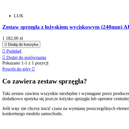
LUK
Zestaw sprzęgła z łożyskiem wyciskowym (240mm) 
Cena
1 182,00 zł

Dodaj do koszyka

Podgląd

Dodaj do porównania
Pokazano 1-1 z 1 pozycji
Powrót do góry

Co zawiera zestaw sprzęgła?
Taki zestaw zawiera wszystkie niezbędne i wymagane przez producenta
dodatkowo spotyka się jeszcze łożysko sprzęgła lub operator centraln
Jeśli więc nie chcesz tracić czasu na wymianę poszczególnych elem
konkretnego modelu samochodu.