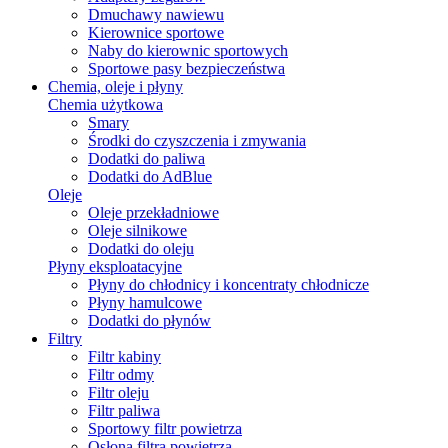
Dmuchawy nawiewu
Kierownice sportowe
Naby do kierownic sportowych
Sportowe pasy bezpieczeństwa
Chemia, oleje i płyny
Chemia użytkowa
Smary
Środki do czyszczenia i zmywania
Dodatki do paliwa
Dodatki do AdBlue
Oleje
Oleje przekładniowe
Oleje silnikowe
Dodatki do oleju
Płyny eksploatacyjne
Płyny do chłodnicy i koncentraty chłodnicze
Płyny hamulcowe
Dodatki do płynów
Filtry
Filtr kabiny
Filtr odmy
Filtr oleju
Filtr paliwa
Sportowy filtr powietrza
Osłona filtra powietrza