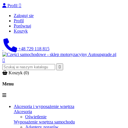
Profil

Zaloguj się
Profil
Porównaj
Koszyk
+48 729 118 815


Koszyk
(0)
Menu
Akcesoria i wyposażenie wnętrza
Akcesoria
Oświetlenie
Wyposażenie wnętrza samochodu
Adaptery zegarów