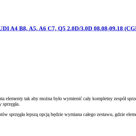
AUDI A4 B8, A5, A6 C7, Q5 2.0D/3.0D 08.08-09.18 (
 elementy tak aby można było wymienić cały kompletny zespół sprzęgła
y sprzęgła.
entów sprzęgła lepszą opcją będzie wymiana całego zestawu, gdzie el