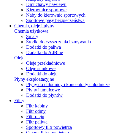
Dmuchawy nawiewu
Kierownice sportowe
Naby do kierownic sportowych
Sportowe pasy bezpieczeństwa
Chemia, oleje i płyny
Chemia użytkowa
Smary
Środki do czyszczenia i zmywania
Dodatki do paliwa
Dodatki do AdBlue
Oleje
Oleje przekładniowe
Oleje silnikowe
Dodatki do oleju
Płyny eksploatacyjne
Płyny do chłodnicy i koncentraty chłodnicze
Płyny hamulcowe
Dodatki do płynów
Filtry
Filtr kabiny
Filtr odmy
Filtr oleju
Filtr paliwa
Sportowy filtr powietrza
Osłona filtra powietrza