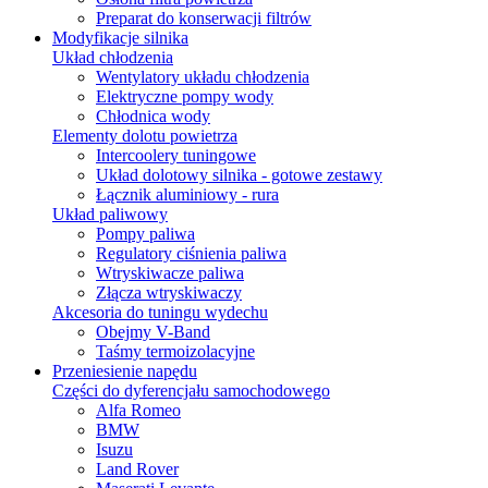
Preparat do konserwacji filtrów
Modyfikacje silnika
Układ chłodzenia
Wentylatory układu chłodzenia
Elektryczne pompy wody
Chłodnica wody
Elementy dolotu powietrza
Intercoolery tuningowe
Układ dolotowy silnika - gotowe zestawy
Łącznik aluminiowy - rura
Układ paliwowy
Pompy paliwa
Regulatory ciśnienia paliwa
Wtryskiwacze paliwa
Złącza wtryskiwaczy
Akcesoria do tuningu wydechu
Obejmy V-Band
Taśmy termoizolacyjne
Przeniesienie napędu
Części do dyferencjału samochodowego
Alfa Romeo
BMW
Isuzu
Land Rover