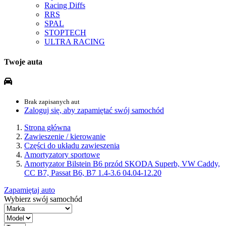
Racing Diffs
RRS
SPAL
STOPTECH
ULTRA RACING
Twoje auta
Brak zapisanych aut
Zaloguj się, aby zapamiętać swój samochód
Strona główna
Zawieszenie / kierowanie
Części do układu zawieszenia
Amortyzatory sportowe
Amortyzator Bilstein B6 przód SKODA Superb, VW Caddy,
CC B7, Passat B6, B7 1.4-3.6 04.04-12.20
Zapamiętaj auto
Wybierz swój samochód