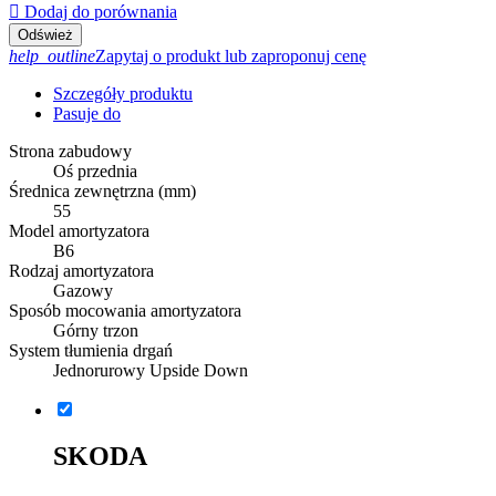

Dodaj do porównania
help_outline
Zapytaj o produkt lub zaproponuj cenę
Szczegóły produktu
Pasuje do
Strona zabudowy
Oś przednia
Średnica zewnętrzna (mm)
55
Model amortyzatora
B6
Rodzaj amortyzatora
Gazowy
Sposób mocowania amortyzatora
Górny trzon
System tłumienia drgań
Jednorurowy Upside Down
SKODA