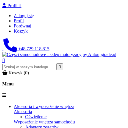
Profil

Zaloguj się
Profil
Porównaj
Koszyk
+48 729 118 815


Koszyk
(0)
Menu
Akcesoria i wyposażenie wnętrza
Akcesoria
Oświetlenie
Wyposażenie wnętrza samochodu
Adaptery zegarów