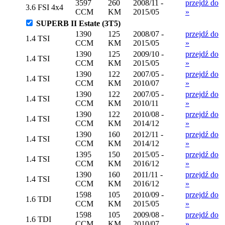
3597
260
2008/11 -
przejdź do
3.6 FSI 4x4
CCM
KM
2015/05
»
SUPERB II Estate (3T5)
1390
125
2008/07 -
przejdź do
1.4 TSI
CCM
KM
2015/05
»
1390
125
2009/10 -
przejdź do
1.4 TSI
CCM
KM
2015/05
»
1390
122
2007/05 -
przejdź do
1.4 TSI
CCM
KM
2010/07
»
1390
122
2007/05 -
przejdź do
1.4 TSI
CCM
KM
2010/11
»
1390
122
2010/08 -
przejdź do
1.4 TSI
CCM
KM
2014/12
»
1390
160
2012/11 -
przejdź do
1.4 TSI
CCM
KM
2014/12
»
1395
150
2015/05 -
przejdź do
1.4 TSI
CCM
KM
2016/12
»
1390
160
2011/11 -
przejdź do
1.4 TSI
CCM
KM
2016/12
»
1598
105
2010/09 -
przejdź do
1.6 TDI
CCM
KM
2015/05
»
1598
105
2009/08 -
przejdź do
1.6 TDI
CCM
KM
2010/07
»