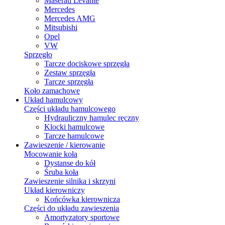
Maserati Levante
Mercedes
Mercedes AMG
Mitsubishi
Opel
VW
Sprzęgło
Tarcze dociskowe sprzęgła
Zestaw sprzęgła
Tarcze sprzęgła
Koło zamachowe
Układ hamulcowy
Części układu hamulcowego
Hydrauliczny hamulec ręczny
Klocki hamulcowe
Tarcze hamulcowe
Zawieszenie / kierowanie
Mocowanie koła
Dystanse do kół
Śruba koła
Zawieszenie silnika i skrzyni
Układ kierowniczy
Końcówka kierownicza
Części do układu zawieszenia
Amortyzatory sportowe