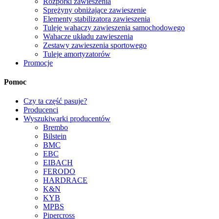
Rozpórki zawieszenia
Sprężyny obniżające zawieszenie
Elementy stabilizatora zawieszenia
Tuleje wahaczy zawieszenia samochodowego
Wahacze układu zawieszenia
Zestawy zawieszenia sportowego
Tuleje amortyzatorów
Promocje
Pomoc
Czy ta część pasuje?
Producenci
Wyszukiwarki producentów
Brembo
Bilstein
BMC
EBC
EIBACH
FERODO
HARDRACE
K&N
KYB
MPBS
Pipercross