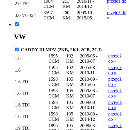
1984
211
2010/11 -
przejdź do
2.0 TSI
CCM
KM
2014/12
»
3597
260
2009/10 -
przejdź do
3.6 V6 4x4
CCM
KM
2015/05
»
VW
CADDY III MPV (2KB, 2KJ, 2CB, 2CJ)
1595
102
2005/05 -
przejdź
1.6
CCM
KM
2010/07
do »
1595
102
2005/08 -
przejdź
1.6
CCM
KM
2010/11
do »
1598
105
2010/09 -
przejdź
1.6 TDI
CCM
KM
2015/05
do »
1598
105
2009/08 -
przejdź
1.6 TDI
CCM
KM
2010/07
do »
1598
105
2009/08 -
przejdź
1.6 TDI
CCM
KM
2010/11
do »
1598
105
2010/08 -
przejdź
1.6 TDI
CCM
KM
2014/12
do »
1896
105
2008/03 -
przejdź
1.9 TDI