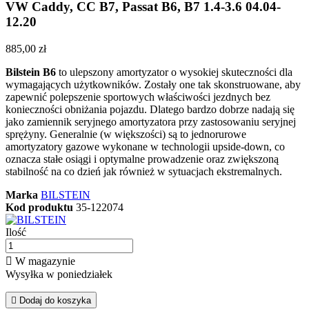
VW Caddy, CC B7, Passat B6, B7 1.4-3.6 04.04-
12.20
885,00 zł
Bilstein B6
to ulepszony amortyzator o wysokiej skuteczności dla
wymagających użytkowników. Zostały one tak skonstruowane, aby
zapewnić polepszenie sportowych właściwości jezdnych bez
konieczności obniżania pojazdu. Dlatego bardzo dobrze nadają się
jako zamiennik seryjnego amortyzatora przy zastosowaniu seryjnej
sprężyny. Generalnie (w większości) są to jednorurowe
amortyzatory gazowe wykonane w technologii upside-down, co
oznacza stałe osiągi i optymalne prowadzenie oraz zwiększoną
stabilność na co dzień jak również w sytuacjach ekstremalnych.
Marka
BILSTEIN
Kod produktu
35-122074
Ilość

W magazynie
Wysyłka w poniedziałek

Dodaj do koszyka