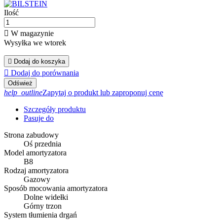
Ilość

W magazynie
Wysyłka we wtorek

Dodaj do koszyka

Dodaj do porównania
help_outline
Zapytaj o produkt lub zaproponuj cenę
Szczegóły produktu
Pasuje do
Strona zabudowy
Oś przednia
Model amortyzatora
B8
Rodzaj amortyzatora
Gazowy
Sposób mocowania amortyzatora
Dolne widełki
Górny trzon
System tłumienia drgań