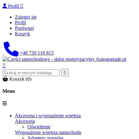
Profil

Zaloguj się
Profil
Porównaj
Koszyk
+48 729 118 815


Koszyk
(0)
Menu
Akcesoria i wyposażenie wnętrza
Akcesoria
Oświetlenie
Wyposażenie wnętrza samochodu
Adaptery zegarów