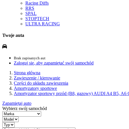
Racing Diffs
RRS
SPAL
STOPTECH
ULTRA RACING
Twoje auta
Brak zapisanych aut
Zaloguj się, aby zapamiętać swój samochód
Strona główna
Zawieszenie / kierowanie
Części do układu zawieszenia
Amortyzatory sportowe
Amortyzator sportowy przód (B8, gazowy) AUDI A4 B5, A6
Zapamiętaj auto
Wybierz swój samochód