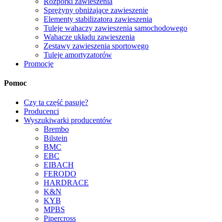
Rozpórki zawieszenia
Sprężyny obniżające zawieszenie
Elementy stabilizatora zawieszenia
Tuleje wahaczy zawieszenia samochodowego
Wahacze układu zawieszenia
Zestawy zawieszenia sportowego
Tuleje amortyzatorów
Promocje
Pomoc
Czy ta część pasuje?
Producenci
Wyszukiwarki producentów
Brembo
Bilstein
BMC
EBC
EIBACH
FERODO
HARDRACE
K&N
KYB
MPBS
Pipercross