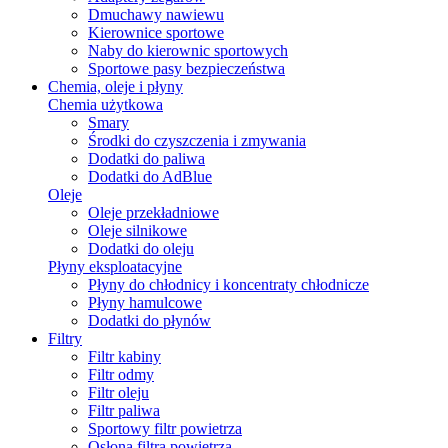
Dmuchawy nawiewu
Kierownice sportowe
Naby do kierownic sportowych
Sportowe pasy bezpieczeństwa
Chemia, oleje i płyny
Chemia użytkowa
Smary
Środki do czyszczenia i zmywania
Dodatki do paliwa
Dodatki do AdBlue
Oleje
Oleje przekładniowe
Oleje silnikowe
Dodatki do oleju
Płyny eksploatacyjne
Płyny do chłodnicy i koncentraty chłodnicze
Płyny hamulcowe
Dodatki do płynów
Filtry
Filtr kabiny
Filtr odmy
Filtr oleju
Filtr paliwa
Sportowy filtr powietrza
Osłona filtra powietrza