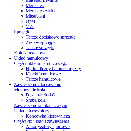
Maserati Levante
Mercedes
Mercedes AMG
Mitsubishi
Opel
VW
Sprzęgło
Tarcze dociskowe sprzęgła
Zestaw sprzęgła
Tarcze sprzęgła
Koło zamachowe
Układ hamulcowy
Części układu hamulcowego
Hydrauliczny hamulec ręczny
Klocki hamulcowe
Tarcze hamulcowe
Zawieszenie / kierowanie
Mocowanie koła
Dystanse do kół
Śruba koła
Zawieszenie silnika i skrzyni
Układ kierowniczy
Końcówka kierownicza
Części do układu zawieszenia
Amortyzatory sportowe