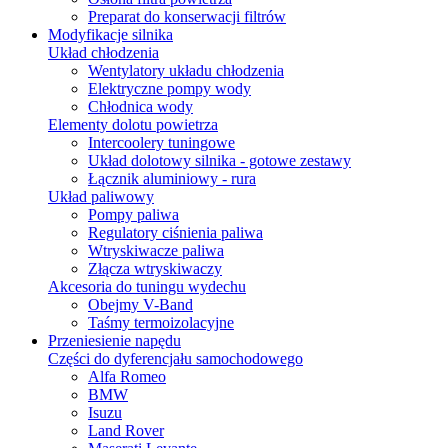
Preparat do konserwacji filtrów
Modyfikacje silnika
Układ chłodzenia
Wentylatory układu chłodzenia
Elektryczne pompy wody
Chłodnica wody
Elementy dolotu powietrza
Intercoolery tuningowe
Układ dolotowy silnika - gotowe zestawy
Łącznik aluminiowy - rura
Układ paliwowy
Pompy paliwa
Regulatory ciśnienia paliwa
Wtryskiwacze paliwa
Złącza wtryskiwaczy
Akcesoria do tuningu wydechu
Obejmy V-Band
Taśmy termoizolacyjne
Przeniesienie napędu
Części do dyferencjału samochodowego
Alfa Romeo
BMW
Isuzu
Land Rover