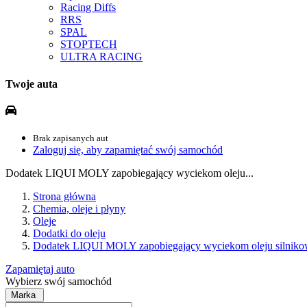
Racing Diffs
RRS
SPAL
STOPTECH
ULTRA RACING
Twoje auta
Brak zapisanych aut
Zaloguj się, aby zapamiętać swój samochód
Dodatek LIQUI MOLY zapobiegający wyciekom oleju...
Strona główna
Chemia, oleje i płyny
Oleje
Dodatki do oleju
Dodatek LIQUI MOLY zapobiegający wyciekom oleju silnikow
Zapamiętaj auto
Wybierz swój samochód
Marka