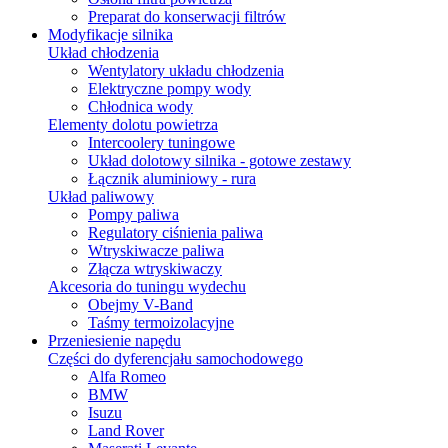
Preparat do konserwacji filtrów
Modyfikacje silnika
Układ chłodzenia
Wentylatory układu chłodzenia
Elektryczne pompy wody
Chłodnica wody
Elementy dolotu powietrza
Intercoolery tuningowe
Układ dolotowy silnika - gotowe zestawy
Łącznik aluminiowy - rura
Układ paliwowy
Pompy paliwa
Regulatory ciśnienia paliwa
Wtryskiwacze paliwa
Złącza wtryskiwaczy
Akcesoria do tuningu wydechu
Obejmy V-Band
Taśmy termoizolacyjne
Przeniesienie napędu
Części do dyferencjału samochodowego
Alfa Romeo
BMW
Isuzu
Land Rover