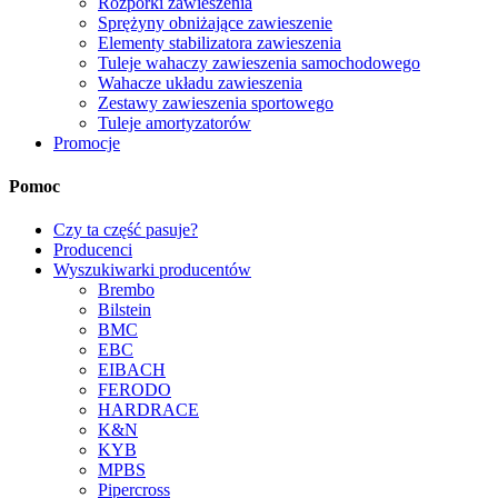
Rozpórki zawieszenia
Sprężyny obniżające zawieszenie
Elementy stabilizatora zawieszenia
Tuleje wahaczy zawieszenia samochodowego
Wahacze układu zawieszenia
Zestawy zawieszenia sportowego
Tuleje amortyzatorów
Promocje
Pomoc
Czy ta część pasuje?
Producenci
Wyszukiwarki producentów
Brembo
Bilstein
BMC
EBC
EIBACH
FERODO
HARDRACE
K&N
KYB
MPBS
Pipercross