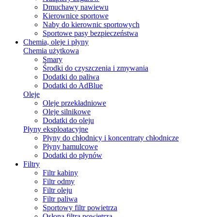
Dmuchawy nawiewu
Kierownice sportowe
Naby do kierownic sportowych
Sportowe pasy bezpieczeństwa
Chemia, oleje i płyny
Chemia użytkowa
Smary
Środki do czyszczenia i zmywania
Dodatki do paliwa
Dodatki do AdBlue
Oleje
Oleje przekładniowe
Oleje silnikowe
Dodatki do oleju
Płyny eksploatacyjne
Płyny do chłodnicy i koncentraty chłodnicze
Płyny hamulcowe
Dodatki do płynów
Filtry
Filtr kabiny
Filtr odmy
Filtr oleju
Filtr paliwa
Sportowy filtr powietrza
Osłona filtra powietrza