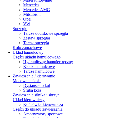
Maserati Levante
Mercedes
Mercedes AMG
Mitsubishi
Opel
VW
Sprzęgło
Tarcze dociskowe sprzęgła
Zestaw sprzęgła
Tarcze sprzęgła
Koło zamachowe
Układ hamulcowy
Części układu hamulcowego
Hydrauliczny hamulec ręczny
Klocki hamulcowe
Tarcze hamulcowe
Zawieszenie / kierowanie
Mocowanie koła
Dystanse do kół
Śruba koła
Zawieszenie silnika i skrzyni
Układ kierowniczy
Końcówka kierownicza
Części do układu zawieszenia
Amortyzatory sportowe