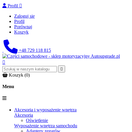
Profil

Zaloguj się
Profil
Porównaj
Koszyk
+48 729 118 815


Koszyk
(0)
Menu
Akcesoria i wyposażenie wnętrza
Akcesoria
Oświetlenie
Wyposażenie wnętrza samochodu
Adaptery zegarów