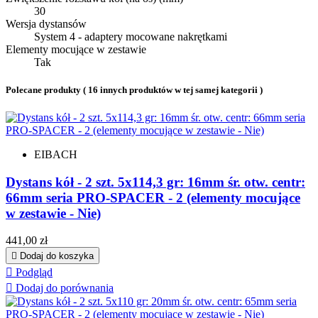
30
Wersja dystansów
System 4 - adaptery mocowane nakrętkami
Elementy mocujące w zestawie
Tak
Polecane produkty
( 16 innych produktów w tej samej kategorii )
EIBACH
Dystans kół - 2 szt. 5x114,3 gr: 16mm śr. otw. centr:
66mm seria PRO-SPACER - 2 (elementy mocujące
w zestawie - Nie)
Cena
441,00 zł

Dodaj do koszyka

Podgląd

Dodaj do porównania