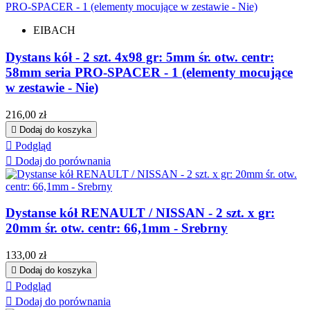
EIBACH
Dystans kół - 2 szt. 4x98 gr: 5mm śr. otw. centr:
58mm seria PRO-SPACER - 1 (elementy mocujące
w zestawie - Nie)
Cena
216,00 zł

Dodaj do koszyka

Podgląd

Dodaj do porównania
Dystanse kół RENAULT / NISSAN - 2 szt. x gr:
20mm śr. otw. centr: 66,1mm - Srebrny
Cena
133,00 zł

Dodaj do koszyka

Podgląd

Dodaj do porównania