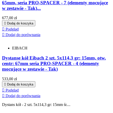
65mm, seria PRO-SPACER - 7 (elementy mocujące
w zestawie - Tak)...
Cena
677,00 zł

Dodaj do koszyka

Podgląd

Dodaj do porównania
EIBACH
Dystanse kół Eibach 2 szt. 5x114,3 gr: 15mm, otw.
centr: 67mm seria PRO-SPACER - 4 (elementy
mocujące w zestawie - Tak)
Cena
533,00 zł

Dodaj do koszyka

Podgląd

Dodaj do porównania
Dystans kół - 2 szt. 5x114,3 gr: 15mm śr....