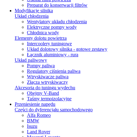
Preparat do konserwacji filtrów
Modyfikacje silnika
Układ chłodzenia
Wentylatory układu chłodzenia
Elektryczne pompy wody
Chłodnica wody
Elementy dolotu powietrza
Intercoolery tuningowe
Układ dolotowy silnika - gotowe zestawy
Łącznik aluminiowy - rura
Układ paliwowy
Pompy paliwa
Regulatory ciśnienia paliwa
Wtryskiwacze paliwa
Złącza wtryskiwaczy
Akcesoria do tuningu wydechu
Obejmy V-Band
Taśmy termoizolacyjne
Przeniesienie napędu
Części do dyferencjału samochodowego
Alfa Romeo
BMW
Isuzu
Land Rover