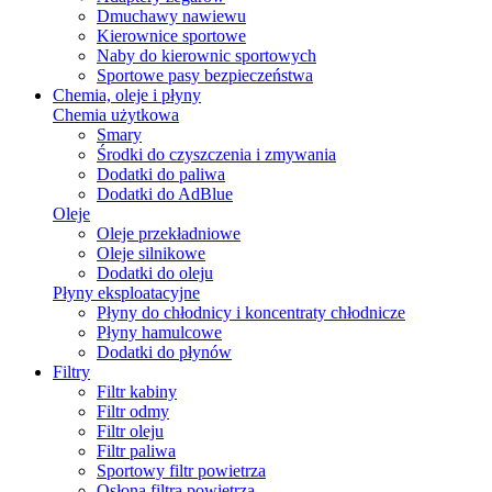
Dmuchawy nawiewu
Kierownice sportowe
Naby do kierownic sportowych
Sportowe pasy bezpieczeństwa
Chemia, oleje i płyny
Chemia użytkowa
Smary
Środki do czyszczenia i zmywania
Dodatki do paliwa
Dodatki do AdBlue
Oleje
Oleje przekładniowe
Oleje silnikowe
Dodatki do oleju
Płyny eksploatacyjne
Płyny do chłodnicy i koncentraty chłodnicze
Płyny hamulcowe
Dodatki do płynów
Filtry
Filtr kabiny
Filtr odmy
Filtr oleju
Filtr paliwa
Sportowy filtr powietrza
Osłona filtra powietrza