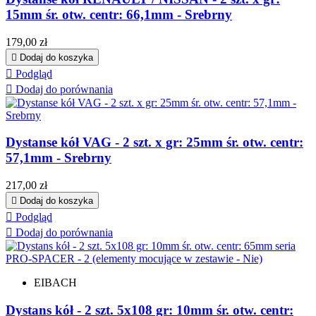
15mm śr. otw. centr: 66,1mm - Srebrny
Cena
179,00 zł

Dodaj do koszyka

Podgląd

Dodaj do porównania
Dystanse kół VAG - 2 szt. x gr: 25mm śr. otw. centr:
57,1mm - Srebrny
Cena
217,00 zł

Dodaj do koszyka

Podgląd

Dodaj do porównania
EIBACH
Dystans kół - 2 szt. 5x108 gr: 10mm śr. otw. centr: