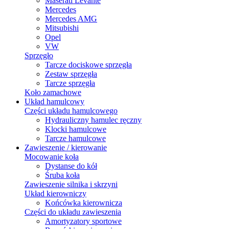
Maserati Levante
Mercedes
Mercedes AMG
Mitsubishi
Opel
VW
Sprzęgło
Tarcze dociskowe sprzęgła
Zestaw sprzęgła
Tarcze sprzęgła
Koło zamachowe
Układ hamulcowy
Części układu hamulcowego
Hydrauliczny hamulec ręczny
Klocki hamulcowe
Tarcze hamulcowe
Zawieszenie / kierowanie
Mocowanie koła
Dystanse do kół
Śruba koła
Zawieszenie silnika i skrzyni
Układ kierowniczy
Końcówka kierownicza
Części do układu zawieszenia
Amortyzatory sportowe