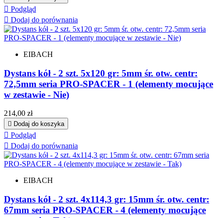

Podgląd

Dodaj do porównania
EIBACH
Dystans kół - 2 szt. 5x120 gr: 5mm śr. otw. centr:
72,5mm seria PRO-SPACER - 1 (elementy mocujące
w zestawie - Nie)
Cena
214,00 zł

Dodaj do koszyka

Podgląd

Dodaj do porównania
EIBACH
Dystans kół - 2 szt. 4x114,3 gr: 15mm śr. otw. centr:
67mm seria PRO-SPACER - 4 (elementy mocujące