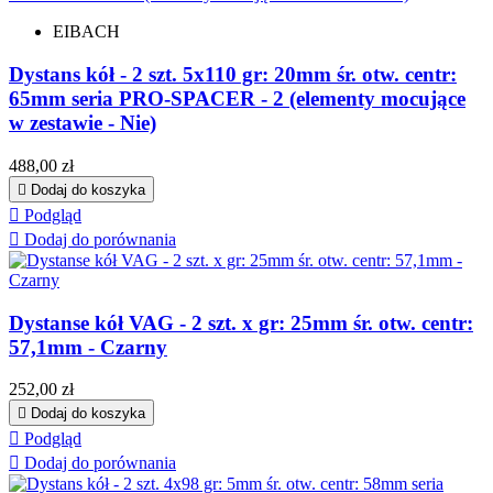
EIBACH
Dystans kół - 2 szt. 5x110 gr: 20mm śr. otw. centr:
65mm seria PRO-SPACER - 2 (elementy mocujące
w zestawie - Nie)
Cena
488,00 zł

Dodaj do koszyka

Podgląd

Dodaj do porównania
Dystanse kół VAG - 2 szt. x gr: 25mm śr. otw. centr:
57,1mm - Czarny
Cena
252,00 zł

Dodaj do koszyka

Podgląd

Dodaj do porównania