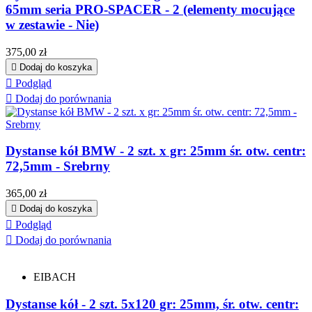
65mm seria PRO-SPACER - 2 (elementy mocujące
w zestawie - Nie)
Cena
375,00 zł

Dodaj do koszyka

Podgląd

Dodaj do porównania
Dystanse kół BMW - 2 szt. x gr: 25mm śr. otw. centr:
72,5mm - Srebrny
Cena
365,00 zł

Dodaj do koszyka

Podgląd

Dodaj do porównania
EIBACH
Dystanse kół - 2 szt. 5x120 gr: 25mm, śr. otw. centr: