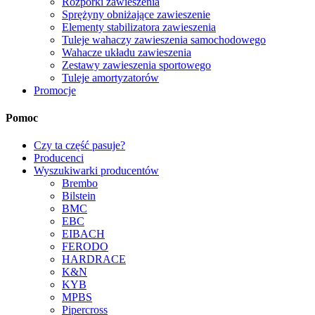
Rozpórki zawieszenia
Sprężyny obniżające zawieszenie
Elementy stabilizatora zawieszenia
Tuleje wahaczy zawieszenia samochodowego
Wahacze układu zawieszenia
Zestawy zawieszenia sportowego
Tuleje amortyzatorów
Promocje
Pomoc
Czy ta część pasuje?
Producenci
Wyszukiwarki producentów
Brembo
Bilstein
BMC
EBC
EIBACH
FERODO
HARDRACE
K&N
KYB
MPBS
Pipercross