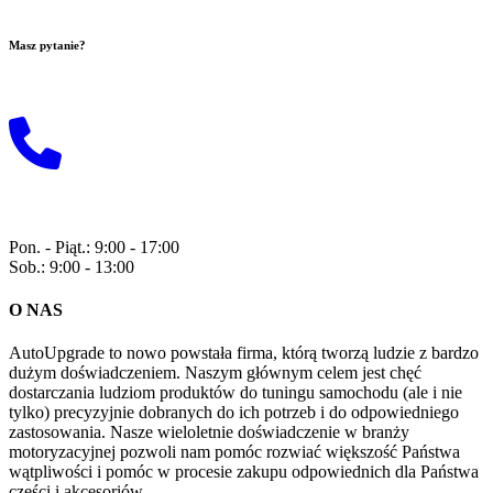
Masz pytanie?
Wyślij do nas maila!
+48 729 118 815
Pon. - Piąt.: 9:00 - 17:00
Sob.: 9:00 - 13:00
O NAS
AutoUpgrade to nowo powstała firma, którą tworzą ludzie z bardzo
dużym doświadczeniem. Naszym głównym celem jest chęć
dostarczania ludziom produktów do tuningu samochodu (ale i nie
tylko) precyzyjnie dobranych do ich potrzeb i do odpowiedniego
zastosowania. Nasze wieloletnie doświadczenie w branży
motoryzacyjnej pozwoli nam pomóc rozwiać większość Państwa
wątpliwości i pomóc w procesie zakupu odpowiednich dla Państwa
części i akcesoriów.