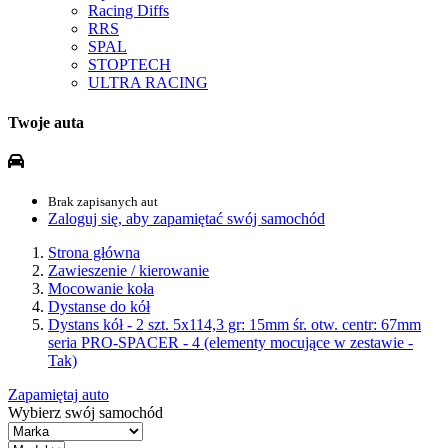
Racing Diffs
RRS
SPAL
STOPTECH
ULTRA RACING
Twoje auta
Brak zapisanych aut
Zaloguj się, aby zapamiętać swój samochód
Strona główna
Zawieszenie / kierowanie
Mocowanie koła
Dystanse do kół
Dystans kół - 2 szt. 5x114,3 gr: 15mm śr. otw. centr: 67mm
seria PRO-SPACER - 4 (elementy mocujące w zestawie -
Tak)
Zapamiętaj auto
Wybierz swój samochód