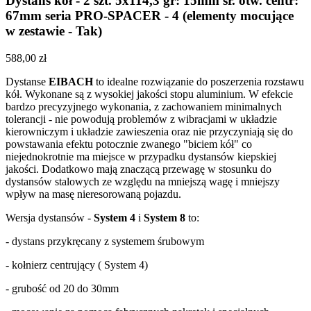
Dystans kół - 2 szt. 5x114,3 gr: 15mm śr. otw. centr:
67mm seria PRO-SPACER - 4 (elementy mocujące
w zestawie - Tak)
588,00 zł
Dystanse
EIBACH
to idealne rozwiązanie do poszerzenia rozstawu
kół. Wykonane są z wysokiej jakości stopu aluminium. W efekcie
bardzo precyzyjnego wykonania, z zachowaniem minimalnych
tolerancji - nie powodują problemów z wibracjami w układzie
kierowniczym i układzie zawieszenia oraz nie przyczyniają się do
powstawania efektu potocznie zwanego "biciem kół" co
niejednokrotnie ma miejsce w przypadku dystansów kiepskiej
jakości. Dodatkowo mają znaczącą przewagę w stosunku do
dystansów stalowych ze względu na mniejszą wagę i mniejszy
wpływ na masę nieresorowaną pojazdu.
Wersja dystansów -
System 4
i
System 8
to:
- dystans przykręcany z systemem śrubowym
- kołnierz centrujący ( System 4)
- grubość od 20 do 30mm