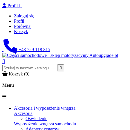
Profil

Zaloguj się
Profil
Porównaj
Koszyk
+48 729 118 815


Koszyk
(0)
Menu
Akcesoria i wyposażenie wnętrza
Akcesoria
Oświetlenie
Wyposażenie wnętrza samochodu
Adaptery zegarów