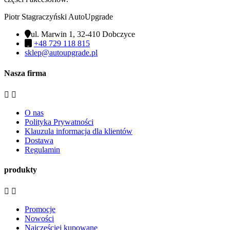
Piotr Stagraczyński AutoUpgrade
ul. Marwin 1, 32-410 Dobczyce
+48 729 118 815
sklep@autoupgrade.pl
Nasza firma


O nas
Polityka Prywatności
Klauzula informacja dla klientów
Dostawa
Regulamin
produkty


Promocje
Nowości
Najczęściej kupowane