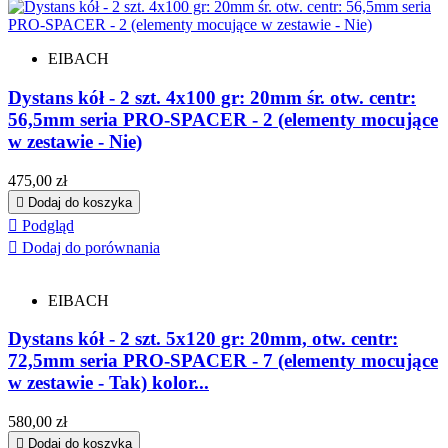
EIBACH
Dystans kół - 2 szt. 4x100 gr: 20mm śr. otw. centr:
56,5mm seria PRO-SPACER - 2 (elementy mocujące
w zestawie - Nie)
Cena
475,00 zł

Dodaj do koszyka

Podgląd

Dodaj do porównania
EIBACH
Dystans kół - 2 szt. 5x120 gr: 20mm, otw. centr:
72,5mm seria PRO-SPACER - 7 (elementy mocujące
w zestawie - Tak) kolor...
Cena
580,00 zł

Dodaj do koszyka