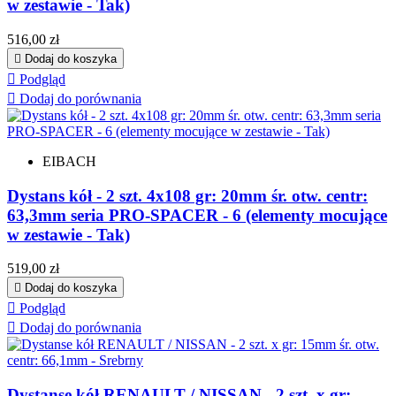
w zestawie - Tak)
Cena
516,00 zł

Dodaj do koszyka

Podgląd

Dodaj do porównania
EIBACH
Dystans kół - 2 szt. 4x108 gr: 20mm śr. otw. centr:
63,3mm seria PRO-SPACER - 6 (elementy mocujące
w zestawie - Tak)
Cena
519,00 zł

Dodaj do koszyka

Podgląd

Dodaj do porównania
Dystanse kół RENAULT / NISSAN - 2 szt. x gr: