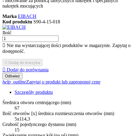
- mocowanie za pomocą fabrycznych nakrętek i specjalnych
nakrętek mocujących
Marka
EIBACH
Kod produktu
S90-4-15-018
Ilość

Nie ma wystarczającej ilości produktów w magazynie. Zapytaj o
dostępność.

Dodaj do koszyka

Dodaj do porównania
help_outline
Zapytaj o produkt lub zaproponuj cenę
Szczegóły produktu
Średnica otworu centrującego (mm)
67
Ilość otworów [x] średnica rozmieszczenia otworów (mm)
5x114,3
Grubość pojedynczego dystansu (mm)
15
Zwiększenie rozstawu kół (na oś) (mm)