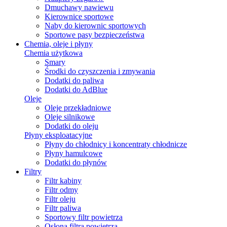
Dmuchawy nawiewu
Kierownice sportowe
Naby do kierownic sportowych
Sportowe pasy bezpieczeństwa
Chemia, oleje i płyny
Chemia użytkowa
Smary
Środki do czyszczenia i zmywania
Dodatki do paliwa
Dodatki do AdBlue
Oleje
Oleje przekładniowe
Oleje silnikowe
Dodatki do oleju
Płyny eksploatacyjne
Płyny do chłodnicy i koncentraty chłodnicze
Płyny hamulcowe
Dodatki do płynów
Filtry
Filtr kabiny
Filtr odmy
Filtr oleju
Filtr paliwa
Sportowy filtr powietrza
Osłona filtra powietrza