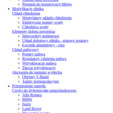
Preparat do konserwacji filtrów
Modyfikacje silnika
Układ chłodzenia
Wentylatory układu chłodzenia
Elektryczne pompy wody
Chłodnica wody
Elementy dolotu powietrza
Intercoolery tuningowe
Układ dolotowy silnika - gotowe zestawy
Łącznik aluminiowy - rura
Układ paliwowy
Pompy paliwa
Regulatory ciśnienia paliwa
Wtryskiwacze paliwa
Złącza wtryskiwaczy
Akcesoria do tuningu wydechu
Obejmy V-Band
Taśmy termoizolacyjne
Przeniesienie napędu
Części do dyferencjału samochodowego
Alfa Romeo
BMW
Isuzu
Land Rover