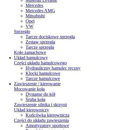
Maserati Levante
Mercedes
Mercedes AMG
Mitsubishi
Opel
VW
Sprzęgło
Tarcze dociskowe sprzęgła
Zestaw sprzęgła
Tarcze sprzęgła
Koło zamachowe
Układ hamulcowy
Części układu hamulcowego
Hydrauliczny hamulec ręczny
Klocki hamulcowe
Tarcze hamulcowe
Zawieszenie / kierowanie
Mocowanie koła
Dystanse do kół
Śruba koła
Zawieszenie silnika i skrzyni
Układ kierowniczy
Końcówka kierownicza
Części do układu zawieszenia
Amortyzatory sportowe