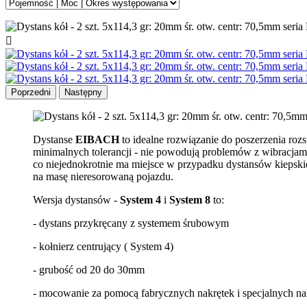

Poprzedni
Następny
Dystanse
EIBACH
to idealne rozwiązanie do poszerzenia ro
minimalnych tolerancji - nie powodują problemów z wibracjami
co niejednokrotnie ma miejsce w przypadku dystansów kiepsk
na masę nieresorowaną pojazdu.
Wersja dystansów -
System 4
i
System 8
to:
- dystans przykręcany z systemem śrubowym
- kołnierz centrujący ( System 4)
- grubość od 20 do 30mm
- mocowanie za pomocą fabrycznych nakrętek i specjalnych n