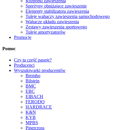
Rozpórki zawieszenia
Sprężyny obniżające zawieszenie
Elementy stabilizatora zawieszenia
Tuleje wahaczy zawieszenia samochodowego
Wahacze układu zawieszenia
Zestawy zawieszenia sportowego
Tuleje amortyzatorów
Promocje
Pomoc
Czy ta część pasuje?
Producenci
Wyszukiwarki producentów
Brembo
Bilstein
BMC
EBC
EIBACH
FERODO
HARDRACE
K&N
KYB
MPBS
Pipercross