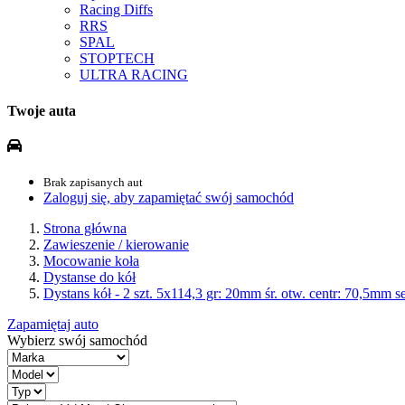
Racing Diffs
RRS
SPAL
STOPTECH
ULTRA RACING
Twoje auta
Brak zapisanych aut
Zaloguj się, aby zapamiętać swój samochód
Strona główna
Zawieszenie / kierowanie
Mocowanie koła
Dystanse do kół
Dystans kół - 2 szt. 5x114,3 gr: 20mm śr. otw. centr: 70,5m
Zapamiętaj auto
Wybierz swój samochód