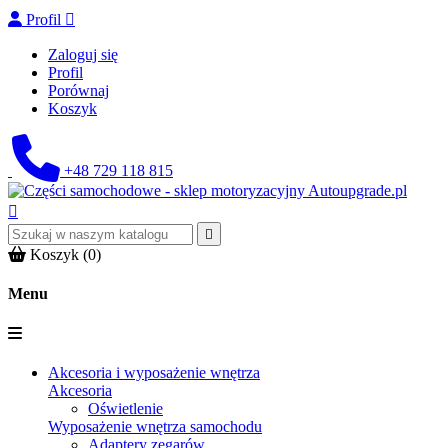
Profil

Zaloguj się
Profil
Porównaj
Koszyk
+48 729 118 815


Koszyk
(0)
Menu
Akcesoria i wyposażenie wnętrza
Akcesoria
Oświetlenie
Wyposażenie wnętrza samochodu
Adaptery zegarów