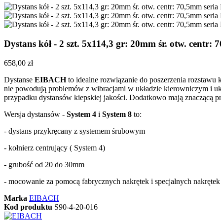
Dystans kół - 2 szt. 5x114,3 gr: 20mm śr. otw. cent
658,00 zł
Dystanse
EIBACH
to idealne rozwiązanie do poszerzenia rozstawu 
nie powodują problemów z wibracjami w układzie kierowniczym i ukł
przypadku dystansów kiepskiej jakości. Dodatkowo mają znaczącą p
Wersja dystansów -
System 4
i
System 8
to:
- dystans przykręcany z systemem śrubowym
- kołnierz centrujący ( System 4)
- grubość od 20 do 30mm
- mocowanie za pomocą fabrycznych nakrętek i specjalnych nakręte
Marka
EIBACH
Kod produktu
S90-4-20-016