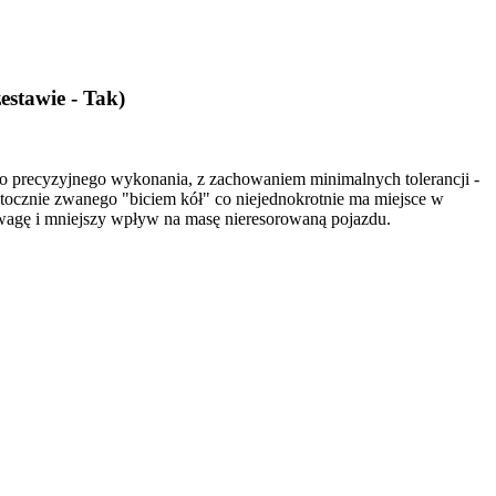
estawie - Tak)
zo precyzyjnego wykonania, z zachowaniem minimalnych tolerancji -
otocznie zwanego "biciem kół" co niejednokrotnie ma miejsce w
wagę i mniejszy wpływ na masę nieresorowaną pojazdu.