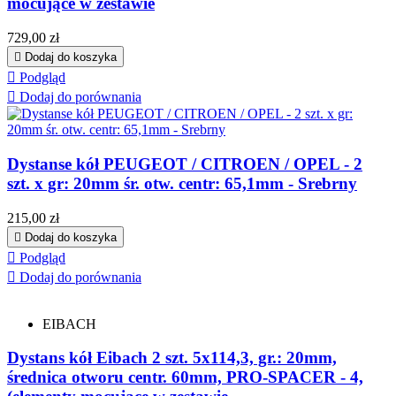
mocujące w zestawie
Cena
729,00 zł

Dodaj do koszyka

Podgląd

Dodaj do porównania
Dystanse kół PEUGEOT / CITROEN / OPEL - 2
szt. x gr: 20mm śr. otw. centr: 65,1mm - Srebrny
Cena
215,00 zł

Dodaj do koszyka

Podgląd

Dodaj do porównania
EIBACH
Dystans kół Eibach 2 szt. 5x114,3, gr.: 20mm,
średnica otworu centr. 60mm, PRO-SPACER - 4,