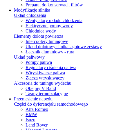
Preparat do konserwacji filtrów
Modyfikacje silnika
Układ chłodzenia
Wentylatory układu chłodzenia
Elektryczne pompy wody
Chłodnica wody
Elementy dolotu powietrza
Intercoolery tuningowe
Układ dolotowy silnika - gotowe zestawy
Łącznik aluminiowy - rura
Układ paliwowy
Pompy paliwa
Regulatory ciśnienia paliwa
Wtryskiwacze paliwa
Złącza wtryskiwaczy
Akcesoria do tuningu wydechu
Obejmy V-Band
Taśmy termoizolacyjne
Przeniesienie napędu
Części do dyferencjału samochodowego
Alfa Romeo
BMW
Isuzu
Land Rover