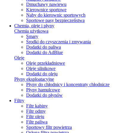
Dmuchawy nawiewu
Kierownice sportowe
Naby do kierownic sportowych
Sportowe pasy bezpieczeństwa
Chemia, oleje i płyny
Chemia użytkowa
Smary
Środki do czyszczenia i zmywania
Dodatki do paliwa
Dodatki do AdBlue
Oleje
Oleje przekładniowe
Oleje silnikowe
Dodatki do oleju
Płyny eksploatacyjne
Płyny do chłodnicy i koncentraty chłodnicze
Płyny hamulcowe
Dodatki do płynów
Filtry
Filtr kabiny
Filtr odmy
Filtr oleju
Filtr paliwa
Sportowy filtr powietrza
Osłona filtra powietrza