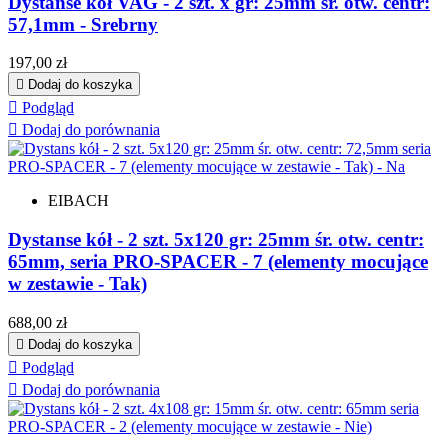
Dystanse kół VAG - 2 szt. x gr: 25mm śr. otw. centr:
57,1mm - Srebrny
Cena
197,00 zł

Dodaj do koszyka

Podgląd

Dodaj do porównania
EIBACH
Dystanse kół - 2 szt. 5x120 gr: 25mm śr. otw. centr:
65mm, seria PRO-SPACER - 7 (elementy mocujące
w zestawie - Tak)
Cena
688,00 zł

Dodaj do koszyka

Podgląd

Dodaj do porównania