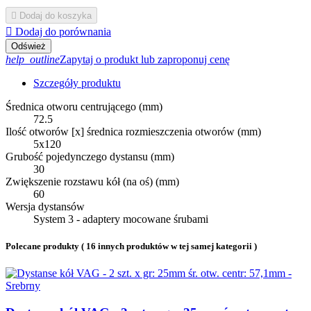

Dodaj do koszyka

Dodaj do porównania
help_outline
Zapytaj o produkt lub zaproponuj cenę
Szczegóły produktu
Średnica otworu centrującego (mm)
72.5
Ilość otworów [x] średnica rozmieszczenia otworów (mm)
5x120
Grubość pojedynczego dystansu (mm)
30
Zwiększenie rozstawu kół (na oś) (mm)
60
Wersja dystansów
System 3 - adaptery mocowane śrubami
Polecane produkty
( 16 innych produktów w tej samej kategorii )