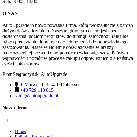
Sob.: 9:00 - 13:00
O NAS
AutoUpgrade to nowo powstała firma, którą tworzą ludzie z bardzo
dużym doświadczeniem. Naszym głównym celem jest chęć
dostarczania ludziom produktów do tuningu samochodu (ale i nie
tylko) precyzyjnie dobranych do ich potrzeb i do odpowiedniego
zastosowania. Nasze wieloletnie doświadczenie w branży
motoryzacyjnej pozwoli nam pomóc rozwiać większość Państwa
wątpliwości i pomóc w procesie zakupu odpowiednich dla Państwa
części i akcesoriów.
Piotr Stagraczyński AutoUpgrade
ul. Marwin 1, 32-410 Dobczyce
+48 729 118 815
sklep@autoupgrade.pl
Nasza firma


O nas
Polityka Prywatności