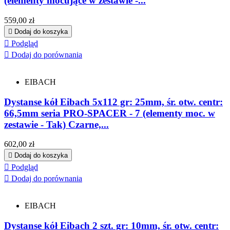
(elementy mocujące w zestawie -...
Cena
559,00 zł

Dodaj do koszyka

Podgląd

Dodaj do porównania
EIBACH
Dystanse kół Eibach 5x112 gr: 25mm, śr. otw. centr:
66,5mm seria PRO-SPACER - 7 (elementy moc. w
zestawie - Tak) Czarne,...
Cena
602,00 zł

Dodaj do koszyka

Podgląd

Dodaj do porównania
EIBACH
Dystanse kół Eibach 2 szt. gr: 10mm, śr. otw. centr: