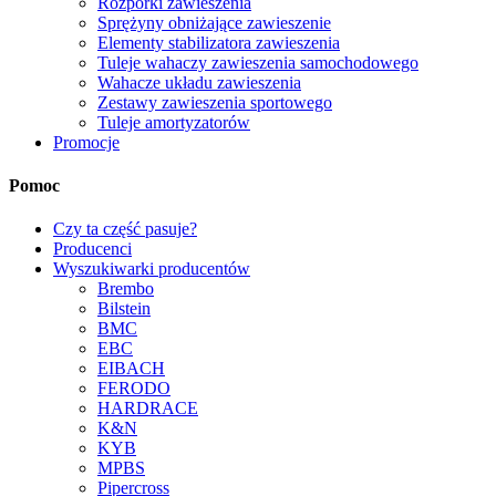
Rozpórki zawieszenia
Sprężyny obniżające zawieszenie
Elementy stabilizatora zawieszenia
Tuleje wahaczy zawieszenia samochodowego
Wahacze układu zawieszenia
Zestawy zawieszenia sportowego
Tuleje amortyzatorów
Promocje
Pomoc
Czy ta część pasuje?
Producenci
Wyszukiwarki producentów
Brembo
Bilstein
BMC
EBC
EIBACH
FERODO
HARDRACE
K&N
KYB
MPBS
Pipercross