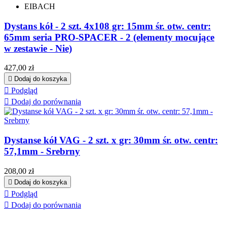
EIBACH
Dystans kół - 2 szt. 4x108 gr: 15mm śr. otw. centr:
65mm seria PRO-SPACER - 2 (elementy mocujące
w zestawie - Nie)
Cena
427,00 zł

Dodaj do koszyka

Podgląd

Dodaj do porównania
Dystanse kół VAG - 2 szt. x gr: 30mm śr. otw. centr:
57,1mm - Srebrny
Cena
208,00 zł

Dodaj do koszyka

Podgląd

Dodaj do porównania