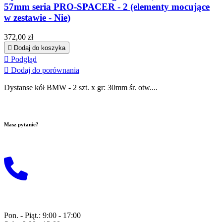
57mm seria PRO-SPACER - 2 (elementy mocujące
w zestawie - Nie)
Cena
372,00 zł

Dodaj do koszyka

Podgląd

Dodaj do porównania
Dystanse kół BMW - 2 szt. x gr: 30mm śr. otw....
Masz pytanie?
Wyślij do nas maila!
+48 729 118 815
Pon. - Piąt.: 9:00 - 17:00