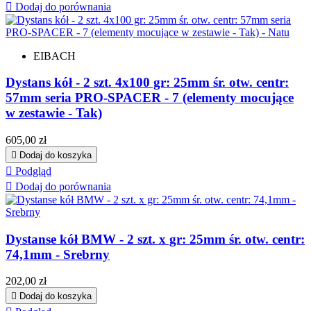

Dodaj do porównania
EIBACH
Dystans kół - 2 szt. 4x100 gr: 25mm śr. otw. centr:
57mm seria PRO-SPACER - 7 (elementy mocujące
w zestawie - Tak)
Cena
605,00 zł

Dodaj do koszyka

Podgląd

Dodaj do porównania
Dystanse kół BMW - 2 szt. x gr: 25mm śr. otw. centr:
74,1mm - Srebrny
Cena
202,00 zł

Dodaj do koszyka