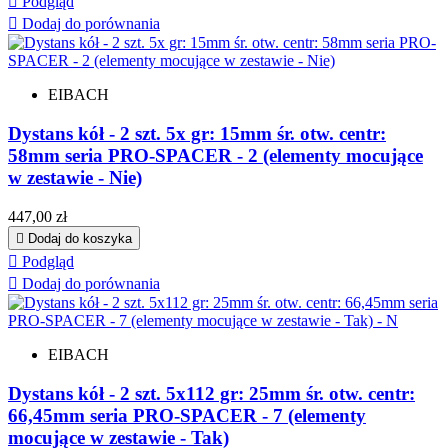

Podgląd

Dodaj do porównania
EIBACH
Dystans kół - 2 szt. 5x gr: 15mm śr. otw. centr:
58mm seria PRO-SPACER - 2 (elementy mocujące
w zestawie - Nie)
Cena
447,00 zł

Dodaj do koszyka

Podgląd

Dodaj do porównania
EIBACH
Dystans kół - 2 szt. 5x112 gr: 25mm śr. otw. centr:
66,45mm seria PRO-SPACER - 7 (elementy
mocujące w zestawie - Tak)