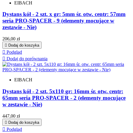
EIBACH
Dystans kół - 2 szt. x gr: 5mm śr. otw. centr: 57mm
seria PRO-SPACER - 9 (elementy mocujące w
zestawie - Nie)
Cena
206,00 zł

Dodaj do koszyka

Podgląd

Dodaj do porównania
EIBACH
Dystans kół - 2 szt. 5x110 gr: 16mm śr. otw. centr:
65mm seria PRO-SPACER - 2 (elementy mocujące
w zestawie - Nie)
Cena
447,00 zł

Dodaj do koszyka

Podgląd