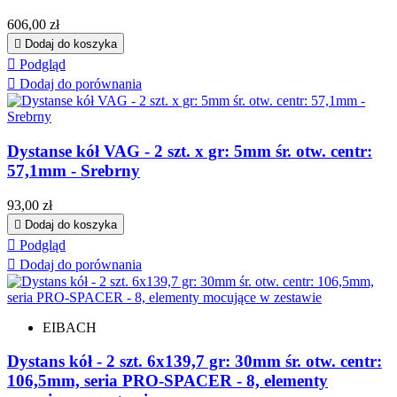
Cena
606,00 zł

Dodaj do koszyka

Podgląd

Dodaj do porównania
Dystanse kół VAG - 2 szt. x gr: 5mm śr. otw. centr:
57,1mm - Srebrny
Cena
93,00 zł

Dodaj do koszyka

Podgląd

Dodaj do porównania
EIBACH
Dystans kół - 2 szt. 6x139,7 gr: 30mm śr. otw. centr:
106,5mm, seria PRO-SPACER - 8, elementy