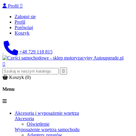
Profil

Zaloguj się
Profil
Porównaj
Koszyk
+48 729 118 815


Koszyk
(0)
Menu
Akcesoria i wyposażenie wnętrza
Akcesoria
Oświetlenie
Wyposażenie wnętrza samochodu
Adaptery zegarów