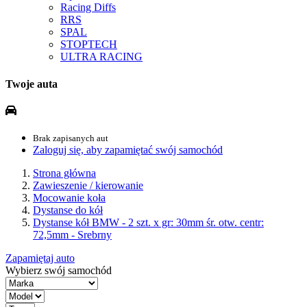
Racing Diffs
RRS
SPAL
STOPTECH
ULTRA RACING
Twoje auta
Brak zapisanych aut
Zaloguj się, aby zapamiętać swój samochód
Strona główna
Zawieszenie / kierowanie
Mocowanie koła
Dystanse do kół
Dystanse kół BMW - 2 szt. x gr: 30mm śr. otw. centr:
72,5mm - Srebrny
Zapamiętaj auto
Wybierz swój samochód