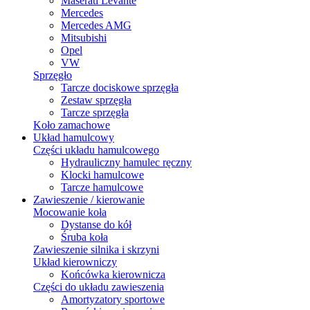
Maserati Levante
Mercedes
Mercedes AMG
Mitsubishi
Opel
VW
Sprzęgło
Tarcze dociskowe sprzęgła
Zestaw sprzęgła
Tarcze sprzęgła
Koło zamachowe
Układ hamulcowy
Części układu hamulcowego
Hydrauliczny hamulec ręczny
Klocki hamulcowe
Tarcze hamulcowe
Zawieszenie / kierowanie
Mocowanie koła
Dystanse do kół
Śruba koła
Zawieszenie silnika i skrzyni
Układ kierowniczy
Końcówka kierownicza
Części do układu zawieszenia
Amortyzatory sportowe