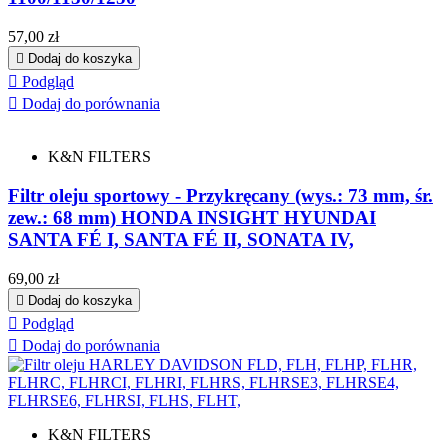
Cena
57,00 zł

Dodaj do koszyka

Podgląd

Dodaj do porównania
K&N FILTERS
Filtr oleju sportowy - Przykręcany (wys.: 73 mm, śr.
zew.: 68 mm) HONDA INSIGHT HYUNDAI
SANTA FÉ I, SANTA FÉ II, SONATA IV,
Cena
69,00 zł

Dodaj do koszyka

Podgląd

Dodaj do porównania
K&N FILTERS