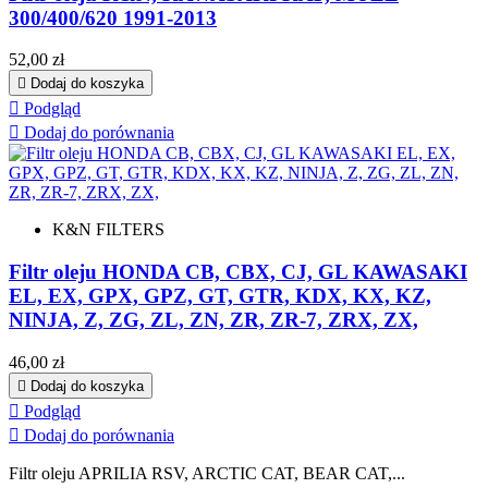
300/400/620 1991-2013
Cena
52,00 zł

Dodaj do koszyka

Podgląd

Dodaj do porównania
K&N FILTERS
Filtr oleju HONDA CB, CBX, CJ, GL KAWASAKI
EL, EX, GPX, GPZ, GT, GTR, KDX, KX, KZ,
NINJA, Z, ZG, ZL, ZN, ZR, ZR-7, ZRX, ZX,
Cena
46,00 zł

Dodaj do koszyka

Podgląd

Dodaj do porównania
Filtr oleju APRILIA RSV, ARCTIC CAT, BEAR CAT,...