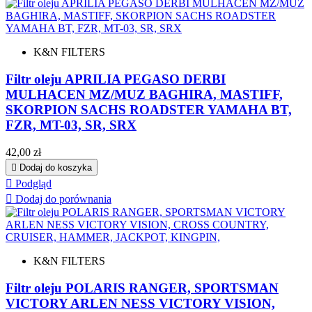
K&N FILTERS
Filtr oleju APRILIA PEGASO DERBI
MULHACEN MZ/MUZ BAGHIRA, MASTIFF,
SKORPION SACHS ROADSTER YAMAHA BT,
FZR, MT-03, SR, SRX
Cena
42,00 zł

Dodaj do koszyka

Podgląd

Dodaj do porównania
K&N FILTERS
Filtr oleju POLARIS RANGER, SPORTSMAN
VICTORY ARLEN NESS VICTORY VISION,