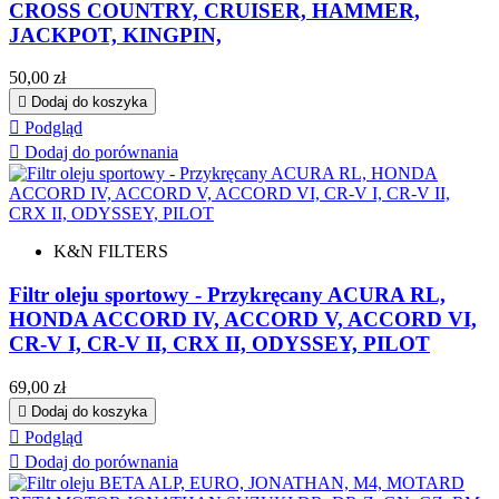
CROSS COUNTRY, CRUISER, HAMMER,
JACKPOT, KINGPIN,
Cena
50,00 zł

Dodaj do koszyka

Podgląd

Dodaj do porównania
K&N FILTERS
Filtr oleju sportowy - Przykręcany ACURA RL,
HONDA ACCORD IV, ACCORD V, ACCORD VI,
CR-V I, CR-V II, CRX II, ODYSSEY, PILOT
Cena
69,00 zł

Dodaj do koszyka

Podgląd

Dodaj do porównania