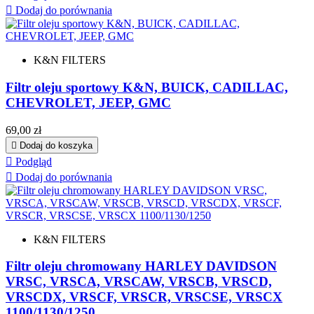

Dodaj do porównania
K&N FILTERS
Filtr oleju sportowy K&N, BUICK, CADILLAC,
CHEVROLET, JEEP, GMC
Cena
69,00 zł

Dodaj do koszyka

Podgląd

Dodaj do porównania
K&N FILTERS
Filtr oleju chromowany HARLEY DAVIDSON
VRSC, VRSCA, VRSCAW, VRSCB, VRSCD,
VRSCDX, VRSCF, VRSCR, VRSCSE, VRSCX
1100/1130/1250