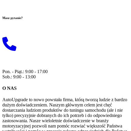
Masz pytanie?
Wyślij do nas maila!
+48 729 118 815
Pon. - Piąt.: 9:00 - 17:00
Sob.: 9:00 - 13:00
O NAS
AutoUpgrade to nowo powstała firma, którą tworzą ludzie z bardzo
dużym doświadczeniem. Naszym głównym celem jest chęć
dostarczania ludziom produktów do tuningu samochodu (ale i nie
tylko) precyzyjnie dobranych do ich potrzeb i do odpowiedniego
zastosowania. Nasze wieloletnie doświadczenie w branży
motoryzacyjnej pozwoli nam pomóc rozwiać większość Państwa