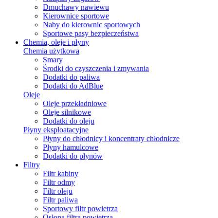
Dmuchawy nawiewu
Kierownice sportowe
Naby do kierownic sportowych
Sportowe pasy bezpieczeństwa
Chemia, oleje i płyny
Chemia użytkowa
Smary
Środki do czyszczenia i zmywania
Dodatki do paliwa
Dodatki do AdBlue
Oleje
Oleje przekładniowe
Oleje silnikowe
Dodatki do oleju
Płyny eksploatacyjne
Płyny do chłodnicy i koncentraty chłodnicze
Płyny hamulcowe
Dodatki do płynów
Filtry
Filtr kabiny
Filtr odmy
Filtr oleju
Filtr paliwa
Sportowy filtr powietrza
Osłona filtra powietrza