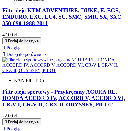
Filtr oleju KTM ADVENTURE, DUKE, E, EGS,
ENDURO, EXC, LC4, SC, SMC, SMR, SX, SXC
350-690 1988-2011
Cena
47,00 zł

Dodaj do koszyka

Podgląd

Dodaj do porównania
K&N FILTERS
Filtr oleju sportowy - Przykręcany ACURA RL,
HONDA ACCORD IV, ACCORD V, ACCORD VI,
CR-V I, CR-V II, CRX II, ODYSSEY, PILOT
Cena
22,00 zł

Dodaj do koszyka

Podgląd