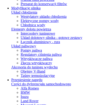
Preparat do konserwacji filtrów
Modyfikacje silnika
Układ chłodzenia
Wentylatory układu chłodzenia
Elektryczne pompy wody
Chłodnica wody
Elementy dolotu powietrza
Intercoolery tuningowe
Układ dolotowy silnika - gotowe zestawy
Łącznik aluminiowy - rura
Układ paliwowy
Pompy paliwa
Regulatory ciśnienia paliwa
Wtryskiwacze paliwa
Złącza wtryskiwaczy
Akcesoria do tuningu wydechu
Obejmy V-Band
Taśmy termoizolacyjne
Przeniesienie napędu
Części do dyferencjału samochodowego
Alfa Romeo
BMW
Isuzu
Land Rover