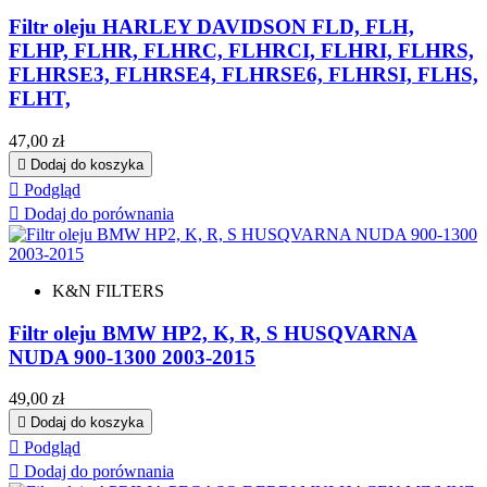
Filtr oleju HARLEY DAVIDSON FLD, FLH,
FLHP, FLHR, FLHRC, FLHRCI, FLHRI, FLHRS,
FLHRSE3, FLHRSE4, FLHRSE6, FLHRSI, FLHS,
FLHT,
Cena
47,00 zł

Dodaj do koszyka

Podgląd

Dodaj do porównania
K&N FILTERS
Filtr oleju BMW HP2, K, R, S HUSQVARNA
NUDA 900-1300 2003-2015
Cena
49,00 zł

Dodaj do koszyka

Podgląd

Dodaj do porównania