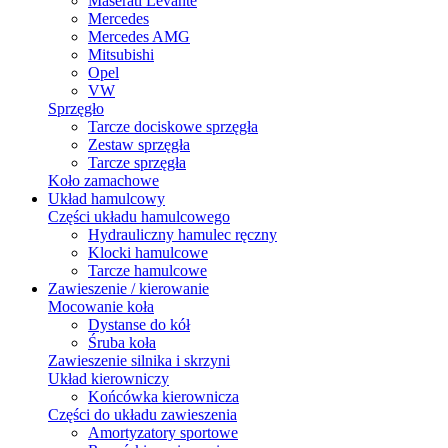
Maserati Levante
Mercedes
Mercedes AMG
Mitsubishi
Opel
VW
Sprzęgło
Tarcze dociskowe sprzęgła
Zestaw sprzęgła
Tarcze sprzęgła
Koło zamachowe
Układ hamulcowy
Części układu hamulcowego
Hydrauliczny hamulec ręczny
Klocki hamulcowe
Tarcze hamulcowe
Zawieszenie / kierowanie
Mocowanie koła
Dystanse do kół
Śruba koła
Zawieszenie silnika i skrzyni
Układ kierowniczy
Końcówka kierownicza
Części do układu zawieszenia
Amortyzatory sportowe