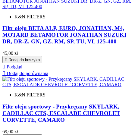
K&N FILTERS
Filtr oleju BETA ALP, EURO, JONATHAN, M4,
MOTARD BETAMOTOR JONATHAN SUZUKI
DR, DR-Z, GN, GZ, RM, SP, TU, VL 125-400
Cena
45,00 zł

Dodaj do koszyka

Podgląd

Dodaj do porównania
K&N FILTERS
Filtr oleju sportowy - Przykręcany SKYLARK,
CADILLAC CTS, ESCALADE CHEVROLET
CORVETTE, CAMARO
Cena
69,00 zł