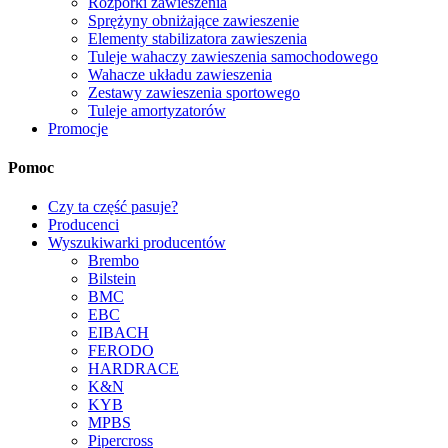
Rozpórki zawieszenia
Sprężyny obniżające zawieszenie
Elementy stabilizatora zawieszenia
Tuleje wahaczy zawieszenia samochodowego
Wahacze układu zawieszenia
Zestawy zawieszenia sportowego
Tuleje amortyzatorów
Promocje
Pomoc
Czy ta część pasuje?
Producenci
Wyszukiwarki producentów
Brembo
Bilstein
BMC
EBC
EIBACH
FERODO
HARDRACE
K&N
KYB
MPBS
Pipercross