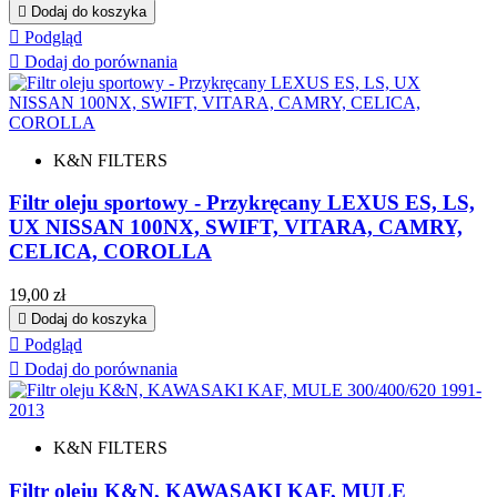

Dodaj do koszyka

Podgląd

Dodaj do porównania
K&N FILTERS
Filtr oleju sportowy - Przykręcany LEXUS ES, LS,
UX NISSAN 100NX, SWIFT, VITARA, CAMRY,
CELICA, COROLLA
Cena
19,00 zł

Dodaj do koszyka

Podgląd

Dodaj do porównania
K&N FILTERS
Filtr oleju K&N, KAWASAKI KAF, MULE