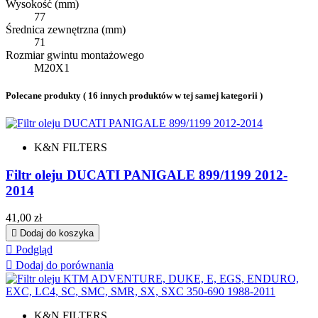
Wysokość (mm)
77
Średnica zewnętrzna (mm)
71
Rozmiar gwintu montażowego
M20X1
Polecane produkty
( 16 innych produktów w tej samej kategorii )
K&N FILTERS
Filtr oleju DUCATI PANIGALE 899/1199 2012-
2014
Cena
41,00 zł

Dodaj do koszyka

Podgląd

Dodaj do porównania
K&N FILTERS