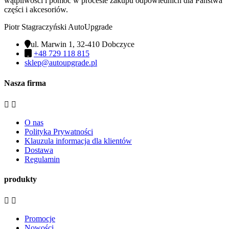
wątpliwości i pomóc w procesie zakupu odpowiednich dla Państwa
części i akcesoriów.
Piotr Stagraczyński AutoUpgrade
ul. Marwin 1, 32-410 Dobczyce
+48 729 118 815
sklep@autoupgrade.pl
Nasza firma


O nas
Polityka Prywatności
Klauzula informacja dla klientów
Dostawa
Regulamin
produkty


Promocje
Nowości