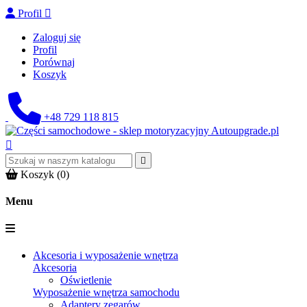
Profil

Zaloguj się
Profil
Porównaj
Koszyk
+48 729 118 815


Koszyk
(0)
Menu
Akcesoria i wyposażenie wnętrza
Akcesoria
Oświetlenie
Wyposażenie wnętrza samochodu
Adaptery zegarów