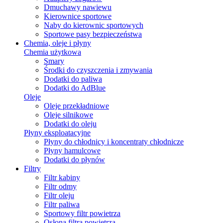
Dmuchawy nawiewu
Kierownice sportowe
Naby do kierownic sportowych
Sportowe pasy bezpieczeństwa
Chemia, oleje i płyny
Chemia użytkowa
Smary
Środki do czyszczenia i zmywania
Dodatki do paliwa
Dodatki do AdBlue
Oleje
Oleje przekładniowe
Oleje silnikowe
Dodatki do oleju
Płyny eksploatacyjne
Płyny do chłodnicy i koncentraty chłodnicze
Płyny hamulcowe
Dodatki do płynów
Filtry
Filtr kabiny
Filtr odmy
Filtr oleju
Filtr paliwa
Sportowy filtr powietrza
Osłona filtra powietrza