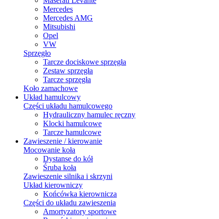
Maserati Levante
Mercedes
Mercedes AMG
Mitsubishi
Opel
VW
Sprzęgło
Tarcze dociskowe sprzęgła
Zestaw sprzęgła
Tarcze sprzęgła
Koło zamachowe
Układ hamulcowy
Części układu hamulcowego
Hydrauliczny hamulec ręczny
Klocki hamulcowe
Tarcze hamulcowe
Zawieszenie / kierowanie
Mocowanie koła
Dystanse do kół
Śruba koła
Zawieszenie silnika i skrzyni
Układ kierowniczy
Końcówka kierownicza
Części do układu zawieszenia
Amortyzatory sportowe