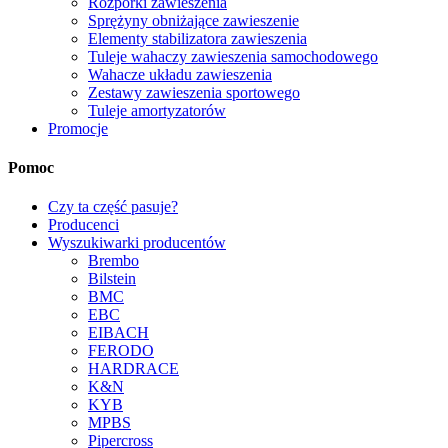
Rozpórki zawieszenia
Sprężyny obniżające zawieszenie
Elementy stabilizatora zawieszenia
Tuleje wahaczy zawieszenia samochodowego
Wahacze układu zawieszenia
Zestawy zawieszenia sportowego
Tuleje amortyzatorów
Promocje
Pomoc
Czy ta część pasuje?
Producenci
Wyszukiwarki producentów
Brembo
Bilstein
BMC
EBC
EIBACH
FERODO
HARDRACE
K&N
KYB
MPBS
Pipercross