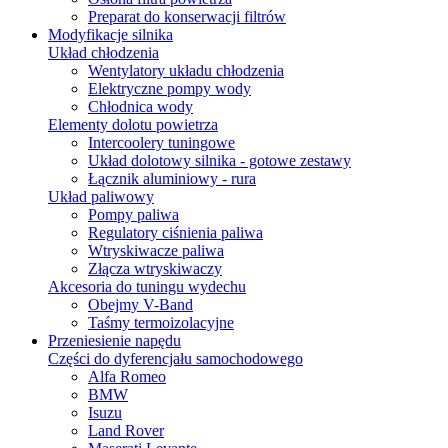
Preparat do konserwacji filtrów
Modyfikacje silnika
Układ chłodzenia
Wentylatory układu chłodzenia
Elektryczne pompy wody
Chłodnica wody
Elementy dolotu powietrza
Intercoolery tuningowe
Układ dolotowy silnika - gotowe zestawy
Łącznik aluminiowy - rura
Układ paliwowy
Pompy paliwa
Regulatory ciśnienia paliwa
Wtryskiwacze paliwa
Złącza wtryskiwaczy
Akcesoria do tuningu wydechu
Obejmy V-Band
Taśmy termoizolacyjne
Przeniesienie napędu
Części do dyferencjału samochodowego
Alfa Romeo
BMW
Isuzu
Land Rover