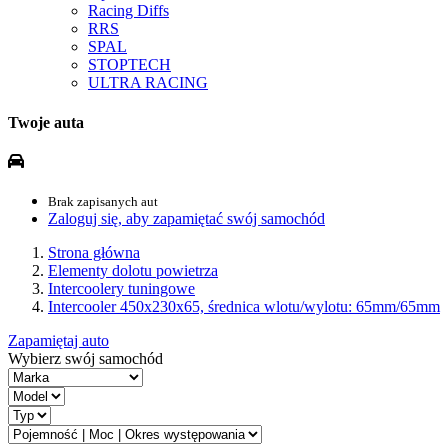
Racing Diffs
RRS
SPAL
STOPTECH
ULTRA RACING
Twoje auta
Brak zapisanych aut
Zaloguj się, aby zapamiętać swój samochód
Strona główna
Elementy dolotu powietrza
Intercoolery tuningowe
Intercooler 450x230x65, średnica wlotu/wylotu: 65mm/65mm
Zapamiętaj auto
Wybierz swój samochód