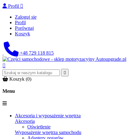
Profil

Zaloguj się
Profil
Porównaj
Koszyk
+48 729 118 815


Koszyk
(0)
Menu
Akcesoria i wyposażenie wnętrza
Akcesoria
Oświetlenie
Wyposażenie wnętrza samochodu
Adaptery zegarów