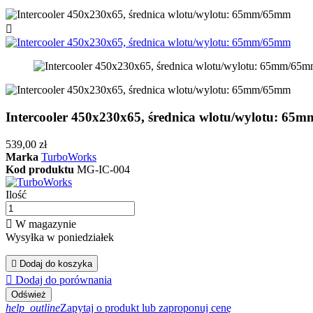

Intercooler 450x230x65, średnica wlotu/wylotu: 6
539,00 zł
Marka
TurboWorks
Kod produktu
MG-IC-004
Ilość

W magazynie
Wysyłka w poniedziałek

Dodaj do koszyka

Dodaj do porównania
help_outline
Zapytaj o produkt lub zaproponuj cenę