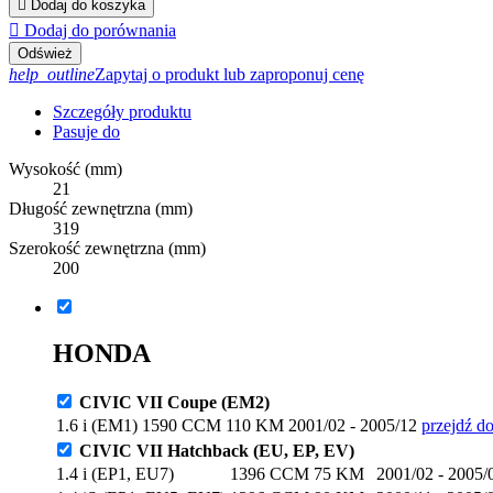

Dodaj do koszyka

Dodaj do porównania
help_outline
Zapytaj o produkt lub zaproponuj cenę
Szczegóły produktu
Pasuje do
Wysokość (mm)
21
Długość zewnętrzna (mm)
319
Szerokość zewnętrzna (mm)
200
HONDA
CIVIC VII Coupe (EM2)
1.6 i (EM1)
1590 CCM
110 KM
2001/02 - 2005/12
przejdź do
CIVIC VII Hatchback (EU, EP, EV)
1.4 i (EP1, EU7)
1396 CCM
75 KM
2001/02 - 2005/