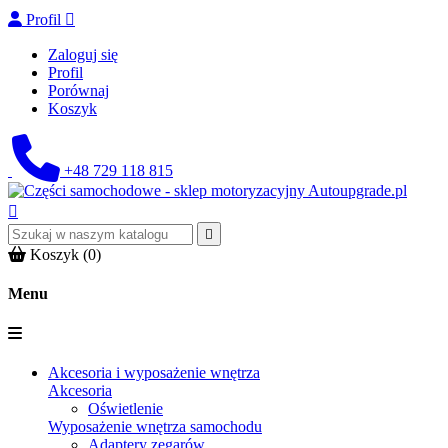
Profil

Zaloguj się
Profil
Porównaj
Koszyk
+48 729 118 815


Koszyk
(0)
Menu
Akcesoria i wyposażenie wnętrza
Akcesoria
Oświetlenie
Wyposażenie wnętrza samochodu
Adaptery zegarów