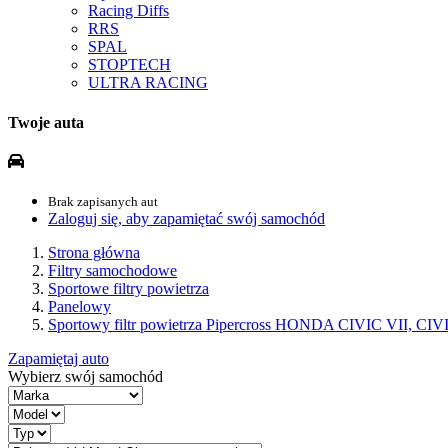
Racing Diffs
RRS
SPAL
STOPTECH
ULTRA RACING
Twoje auta
Brak zapisanych aut
Zaloguj się, aby zapamiętać swój samochód
Strona główna
Filtry samochodowe
Sportowe filtry powietrza
Panelowy
Sportowy filtr powietrza Pipercross HONDA CIVIC VII, CIV
Zapamiętaj auto
Wybierz swój samochód