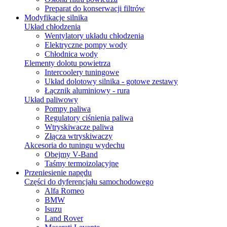
Preparat do konserwacji filtrów
Modyfikacje silnika
Układ chłodzenia
Wentylatory układu chłodzenia
Elektryczne pompy wody
Chłodnica wody
Elementy dolotu powietrza
Intercoolery tuningowe
Układ dolotowy silnika - gotowe zestawy
Łącznik aluminiowy - rura
Układ paliwowy
Pompy paliwa
Regulatory ciśnienia paliwa
Wtryskiwacze paliwa
Złącza wtryskiwaczy
Akcesoria do tuningu wydechu
Obejmy V-Band
Taśmy termoizolacyjne
Przeniesienie napędu
Części do dyferencjału samochodowego
Alfa Romeo
BMW
Isuzu
Land Rover