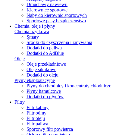
Dmuchawy nawiewu
Kierownice sportowe
Naby do kierownic sportowych
Sportowe pasy bezpieczeństwa
Chemia, oleje i płyny
Chemia użytkowa
Smary
Środki do czyszczenia i zmywania
Dodatki do paliwa
Dodatki do AdBlue
Oleje
Oleje przekładniowe
Oleje silnikowe
Dodatki do oleju
Płyny eksploatacyjne
Płyny do chłodnicy i koncentraty chłodnicze
Płyny hamulcowe
Dodatki do płynów
Filtry
Filtr kabiny
Filtr odmy
Filtr oleju
Filtr paliwa
Sportowy filtr powietrza
Osłona filtra powietrza