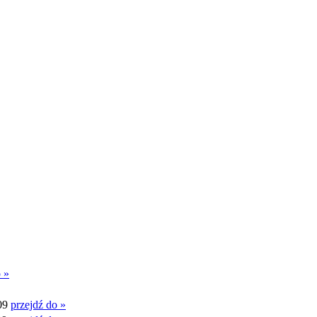
 »
09
przejdź do »