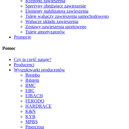
Rozpórki zawieszenia
Sprężyny obniżające zawieszenie
Elementy stabilizatora zawieszenia
Tuleje wahaczy zawieszenia samochodowego
Wahacze układu zawieszenia
Zestawy zawieszenia sportowego
Tuleje amortyzatorów
Promocje
Pomoc
Czy ta część pasuje?
Producenci
Wyszukiwarki producentów
Brembo
Bilstein
BMC
EBC
EIBACH
FERODO
HARDRACE
K&N
KYB
MPBS
Pipercross