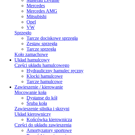
Maserati Levante
Mercedes
Mercedes AMG
Mitsubishi
Opel
VW
Sprzęgło
Tarcze dociskowe sprzęgła
Zestaw sprzęgła
Tarcze sprzęgła
Koło zamachowe
Układ hamulcowy
Części układu hamulcowego
Hydrauliczny hamulec ręczny
Klocki hamulcowe
Tarcze hamulcowe
Zawieszenie / kierowanie
Mocowanie koła
Dystanse do kół
Śruba koła
Zawieszenie silnika i skrzyni
Układ kierowniczy
Końcówka kierownicza
Części do układu zawieszenia
Amortyzatory sportowe