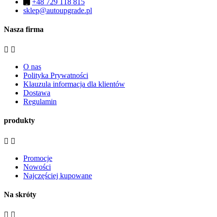
+48 729 118 815
sklep@autoupgrade.pl
Nasza firma


O nas
Polityka Prywatności
Klauzula informacja dla klientów
Dostawa
Regulamin
produkty


Promocje
Nowości
Najczęściej kupowane
Na skróty

