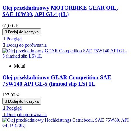
Olej przekładniowy MOTORBIKE GEAR OIL,
SAE 10W30, API GL4 (1L)
Cena
61,00 zł

Dodaj do koszyka

Podgląd

Dodaj do porównania
Motul
Olej przekładniowy GEAR Competition SAE
75W140 API GL-5 (limited slip LS) 1L
Cena
127,00 zł

Dodaj do koszyka

Podgląd

Dodaj do porównania