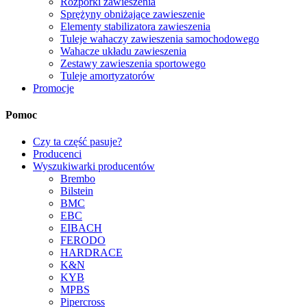
Rozpórki zawieszenia
Sprężyny obniżające zawieszenie
Elementy stabilizatora zawieszenia
Tuleje wahaczy zawieszenia samochodowego
Wahacze układu zawieszenia
Zestawy zawieszenia sportowego
Tuleje amortyzatorów
Promocje
Pomoc
Czy ta część pasuje?
Producenci
Wyszukiwarki producentów
Brembo
Bilstein
BMC
EBC
EIBACH
FERODO
HARDRACE
K&N
KYB
MPBS
Pipercross