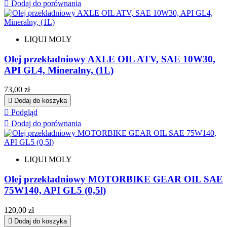

Dodaj do porównania
LIQUI MOLY
Olej przekładniowy AXLE OIL ATV, SAE 10W30,
API GL4, Mineralny, (1L)
Cena
73,00 zł

Dodaj do koszyka

Podgląd

Dodaj do porównania
LIQUI MOLY
Olej przekładniowy MOTORBIKE GEAR OIL SAE
75W140, API GL5 (0,5l)
Cena
120,00 zł

Dodaj do koszyka