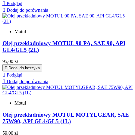

Podgląd

Dodaj do porównania
Motul
Olej przekładniowy MOTUL 90 PA, SAE 90, API
GL4/GL5 (2L)
Cena
95,00 zł

Dodaj do koszyka

Podgląd

Dodaj do porównania
Motul
Olej przekładniowy MOTUL MOTYLGEAR, SAE
75W90, API GL4/GL5 (1L)
Cena
59,00 zł