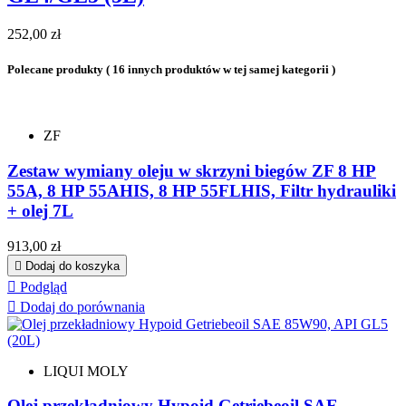
Cena
252,00 zł
Polecane produkty
( 16 innych produktów w tej samej kategorii )
ZF
Zestaw wymiany oleju w skrzyni biegów ZF 8 HP
55A, 8 HP 55AHIS, 8 HP 55FLHIS, Filtr hydrauliki
+ olej 7L
Cena
913,00 zł

Dodaj do koszyka

Podgląd

Dodaj do porównania
LIQUI MOLY
Olej przekładniowy Hypoid Getriebeoil SAE