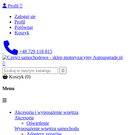
Profil

Zaloguj się
Profil
Porównaj
Koszyk
+48 729 118 815


Koszyk
(0)
Menu
Akcesoria i wyposażenie wnętrza
Akcesoria
Oświetlenie
Wyposażenie wnętrza samochodu
Adaptery zegarów