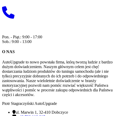
+48 729 118 815
Pon. - Piąt.: 9:00 - 17:00
Sob.: 9:00 - 13:00
O NAS
AutoUpgrade to nowo powstała firma, którą tworzą ludzie z bardzo
dużym doświadczeniem. Naszym głównym celem jest chęć
dostarczania ludziom produktów do tuningu samochodu (ale i nie
tylko) precyzyjnie dobranych do ich potrzeb i do odpowiedniego
zastosowania. Nasze wieloletnie doświadczenie w branży
motoryzacyjnej pozwoli nam pomóc rozwiać większość Państwa
wątpliwości i pomóc w procesie zakupu odpowiednich dla Państwa
części i akcesoriów.
Piotr Stagraczyński AutoUpgrade
ul. Marwin 1, 32-410 Dobczyce