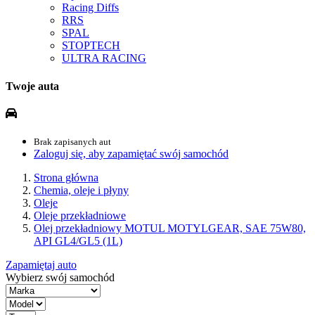
Racing Diffs
RRS
SPAL
STOPTECH
ULTRA RACING
Twoje auta
Brak zapisanych aut
Zaloguj się, aby zapamiętać swój samochód
Strona główna
Chemia, oleje i płyny
Oleje
Oleje przekładniowe
Olej przekładniowy MOTUL MOTYLGEAR, SAE 75W80,
API GL4/GL5 (1L)
Zapamiętaj auto
Wybierz swój samochód