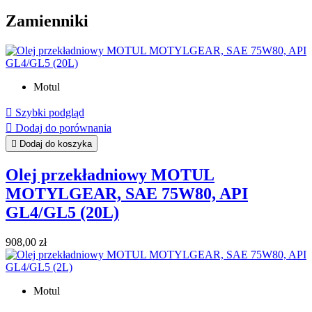
Zamienniki
Motul

Szybki podgląd

Dodaj do porównania

Dodaj do koszyka
Olej przekładniowy MOTUL
MOTYLGEAR, SAE 75W80, API
GL4/GL5 (20L)
Cena
908,00 zł
Motul