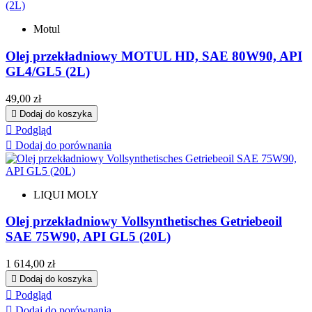
Motul
Olej przekładniowy MOTUL HD, SAE 80W90, API
GL4/GL5 (2L)
Cena
49,00 zł

Dodaj do koszyka

Podgląd

Dodaj do porównania
LIQUI MOLY
Olej przekładniowy Vollsynthetisches Getriebeoil
SAE 75W90, API GL5 (20L)
Cena
1 614,00 zł

Dodaj do koszyka

Podgląd

Dodaj do porównania