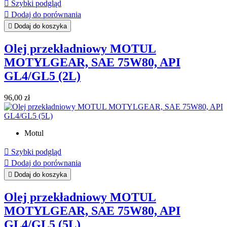

Szybki podgląd

Dodaj do porównania

Dodaj do koszyka
Olej przekładniowy MOTUL
MOTYLGEAR, SAE 75W80, API
GL4/GL5 (2L)
Cena
96,00 zł
Motul

Szybki podgląd

Dodaj do porównania

Dodaj do koszyka
Olej przekładniowy MOTUL
MOTYLGEAR, SAE 75W80, API
GL4/GL5 (5L)