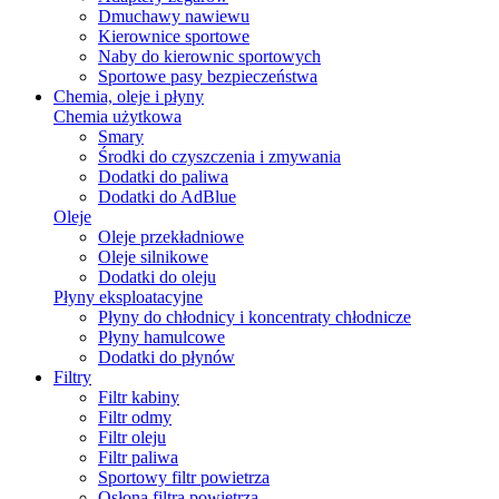
Dmuchawy nawiewu
Kierownice sportowe
Naby do kierownic sportowych
Sportowe pasy bezpieczeństwa
Chemia, oleje i płyny
Chemia użytkowa
Smary
Środki do czyszczenia i zmywania
Dodatki do paliwa
Dodatki do AdBlue
Oleje
Oleje przekładniowe
Oleje silnikowe
Dodatki do oleju
Płyny eksploatacyjne
Płyny do chłodnicy i koncentraty chłodnicze
Płyny hamulcowe
Dodatki do płynów
Filtry
Filtr kabiny
Filtr odmy
Filtr oleju
Filtr paliwa
Sportowy filtr powietrza
Osłona filtra powietrza