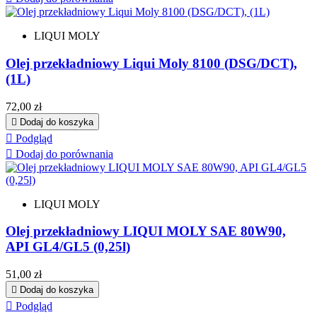
LIQUI MOLY
Olej przekładniowy Liqui Moly 8100 (DSG/DCT),
(1L)
Cena
72,00 zł

Dodaj do koszyka

Podgląd

Dodaj do porównania
LIQUI MOLY
Olej przekładniowy LIQUI MOLY SAE 80W90,
API GL4/GL5 (0,25l)
Cena
51,00 zł

Dodaj do koszyka

Podgląd