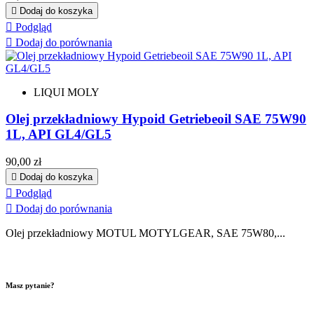

Dodaj do koszyka

Podgląd

Dodaj do porównania
LIQUI MOLY
Olej przekładniowy Hypoid Getriebeoil SAE 75W90
1L, API GL4/GL5
Cena
90,00 zł

Dodaj do koszyka

Podgląd

Dodaj do porównania
Olej przekładniowy MOTUL MOTYLGEAR, SAE 75W80,...
Masz pytanie?
Wyślij do nas maila!