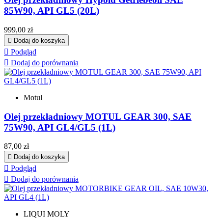
85W90, API GL5 (20L)
Cena
999,00 zł

Dodaj do koszyka

Podgląd

Dodaj do porównania
Motul
Olej przekładniowy MOTUL GEAR 300, SAE
75W90, API GL4/GL5 (1L)
Cena
87,00 zł

Dodaj do koszyka

Podgląd

Dodaj do porównania
LIQUI MOLY