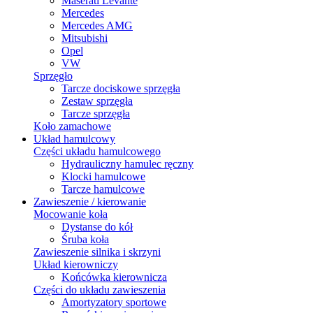
Maserati Levante
Mercedes
Mercedes AMG
Mitsubishi
Opel
VW
Sprzęgło
Tarcze dociskowe sprzęgła
Zestaw sprzęgła
Tarcze sprzęgła
Koło zamachowe
Układ hamulcowy
Części układu hamulcowego
Hydrauliczny hamulec ręczny
Klocki hamulcowe
Tarcze hamulcowe
Zawieszenie / kierowanie
Mocowanie koła
Dystanse do kół
Śruba koła
Zawieszenie silnika i skrzyni
Układ kierowniczy
Końcówka kierownicza
Części do układu zawieszenia
Amortyzatory sportowe