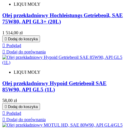
LIQUI MOLY
Olej przekładniowy Hochleistungs Getriebeoil, SAE
75W80, API GL3+ (20L)
Cena
1 514,00 zł

Dodaj do koszyka

Podgląd

Dodaj do porównania
LIQUI MOLY
Olej przekładniowy Hypoid Getriebeoil SAE
85W90, API GL5 (1L)
Cena
58,00 zł

Dodaj do koszyka

Podgląd

Dodaj do porównania