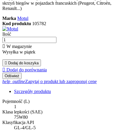
skrzyń biegów w pojazdach francuskich (Peugeot, Citroën,
Renault...)
Marka
Motul
Kod produktu
105782
Ilość

W magazynie
Wysyłka w piątek

Dodaj do koszyka

Dodaj do porównania
help_outline
Zapytaj o produkt lub zaproponuj cenę
Szczegóły produktu
Pojemność (L)
1
Klasa lepkości (SAE)
75W80
Klasyfikacja API
GL-4/GL-5