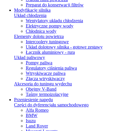
Preparat do konserwacji filtrów
Modyfikacje silnika
Układ chłodzenia
Wentylatory układu chłodzenia
Elektryczne pompy wody
Chłodnica wody
Elementy dolotu powietrza
Intercoolery tuningowe
Układ dolotowy silnika - gotowe zestawy
Łącznik aluminiowy - rura
Układ paliwowy
Pompy paliwa
Regulatory ciśnienia paliwa
Wtryskiwacze paliwa
Złącza wtryskiwaczy
Akcesoria do tuningu wydechu
Obejmy V-Band
Taśmy termoizolacyjne
Przeniesienie napędu
Części do dyferencjału samochodowego
Alfa Romeo
BMW
Isuzu
Land Rover