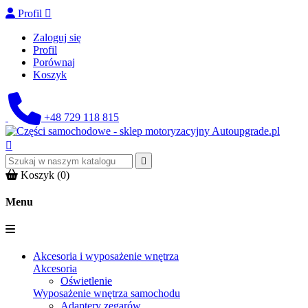
Profil

Zaloguj się
Profil
Porównaj
Koszyk
+48 729 118 815


Koszyk
(0)
Menu
Akcesoria i wyposażenie wnętrza
Akcesoria
Oświetlenie
Wyposażenie wnętrza samochodu
Adaptery zegarów