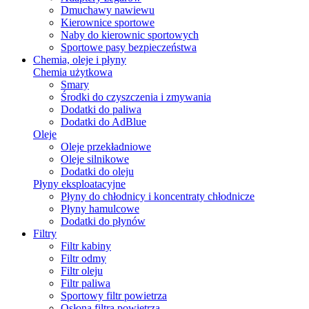
Dmuchawy nawiewu
Kierownice sportowe
Naby do kierownic sportowych
Sportowe pasy bezpieczeństwa
Chemia, oleje i płyny
Chemia użytkowa
Smary
Środki do czyszczenia i zmywania
Dodatki do paliwa
Dodatki do AdBlue
Oleje
Oleje przekładniowe
Oleje silnikowe
Dodatki do oleju
Płyny eksploatacyjne
Płyny do chłodnicy i koncentraty chłodnicze
Płyny hamulcowe
Dodatki do płynów
Filtry
Filtr kabiny
Filtr odmy
Filtr oleju
Filtr paliwa
Sportowy filtr powietrza
Osłona filtra powietrza