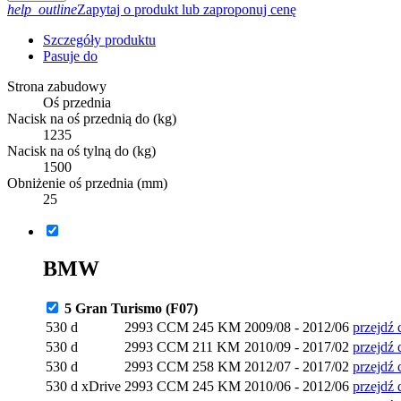
help_outline
Zapytaj o produkt lub zaproponuj cenę
Szczegóły produktu
Pasuje do
Strona zabudowy
Oś przednia
Nacisk na oś przednią do (kg)
1235
Nacisk na oś tylną do (kg)
1500
Obniżenie oś przednia (mm)
25
BMW
5 Gran Turismo (F07)
530 d
2993 CCM
245 KM
2009/08 - 2012/06
przejdź 
530 d
2993 CCM
211 KM
2010/09 - 2017/02
przejdź 
530 d
2993 CCM
258 KM
2012/07 - 2017/02
przejdź 
530 d xDrive
2993 CCM
245 KM
2010/06 - 2012/06
przejdź 