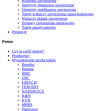
Rozpórki zawieszenia
Sprężyny obniżające zawieszenie
Elementy stabilizatora zawieszenia
Tuleje wahaczy zawieszenia samochodowego
Wahacze układu zawieszenia
Zestawy zawieszenia sportowego
Tuleje amortyzatorów
Promocje
Pomoc
Czy ta część pasuje?
Producenci
Wyszukiwarki producentów
Brembo
Bilstein
BMC
EBC
EIBACH
FERODO
HARDRACE
K&N
KYB
MPBS
Pipercross