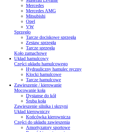
Maserati Levante
Mercedes
Mercedes AMG
Mitsubishi
Opel
VW
Sprzęgło
Tarcze dociskowe sprzęgła
Zestaw sprzęgła
Tarcze sprzęgła
Koło zamachowe
Układ hamulcowy
Części układu hamulcowego
Hydrauliczny hamulec ręczny
Klocki hamulcowe
Tarcze hamulcowe
Zawieszenie / kierowanie
Mocowanie koła
Dystanse do kół
Śruba koła
Zawieszenie silnika i skrzyni
Układ kierowniczy
Końcówka kierownicza
Części do układu zawieszenia
Amortyzatory sportowe