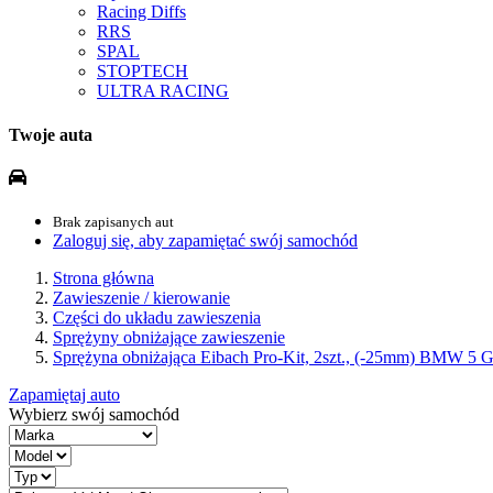
Racing Diffs
RRS
SPAL
STOPTECH
ULTRA RACING
Twoje auta
Brak zapisanych aut
Zaloguj się, aby zapamiętać swój samochód
Strona główna
Zawieszenie / kierowanie
Części do układu zawieszenia
Sprężyny obniżające zawieszenie
Sprężyna obniżająca Eibach Pro-Kit, 2szt., (-25mm) BMW 5
Zapamiętaj auto
Wybierz swój samochód