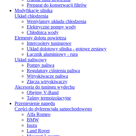
Preparat do konserwacji filtrów
Modyfikacje silnika
Układ chłodzenia
Wentylatory układu chłodzenia
Elektryczne pompy wody
Chłodnica wody
Elementy dolotu powietrza
Intercoolery tuningowe
Układ dolotowy silnika - gotowe zestawy
Łącznik aluminiowy - rura
Układ paliwowy
Pompy paliwa
Regulatory ciśnienia paliwa
Wtryskiwacze paliwa
Złącza wtryskiwaczy
Akcesoria do tuningu wydechu
Obejmy V-Band
Taśmy termoizolacyjne
Przeniesienie napędu
Części do dyferencjału samochodowego
Alfa Romeo
BMW
Isuzu
Land Rover