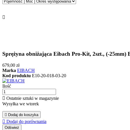

Sprężyna obniżająca Eibach Pro-Kit, 2szt., (-25m
679,00 zł
Marka
EIBACH
Kod produktu
E10-20-018-03-20
Ilość

Ostatnie sztuki w magazynie
Wysyłka we wtorek

Dodaj do koszyka

Dodaj do porównania