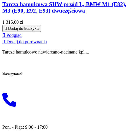
Tarcza hamulcowa SHW przód L, BMW M1 (E82),
M3 (E90, E92, E93) dwuczęściowa
Cena
1 315,00 zł

Dodaj do koszyka

Podgląd

Dodaj do porównania
Tarcze hamulcowe nawiercano-nacinane kpl....
Masz pytanie?
Wyślij do nas maila!
+48 729 118 815
Pon. - Piąt.: 9:00 - 17:00