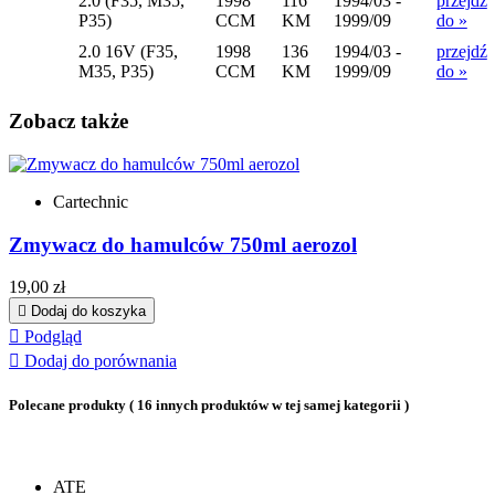
2.0 (F35, M35,
1998
116
1994/03 -
przejdź
P35)
CCM
KM
1999/09
do »
2.0 16V (F35,
1998
136
1994/03 -
przejdź
M35, P35)
CCM
KM
1999/09
do »
Zobacz także
Cartechnic
Zmywacz do hamulców 750ml aerozol
Cena
19,00 zł

Dodaj do koszyka

Podgląd

Dodaj do porównania
Polecane produkty
( 16 innych produktów w tej samej kategorii )
ATE