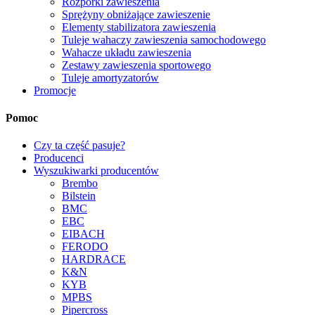
Rozpórki zawieszenia
Sprężyny obniżające zawieszenie
Elementy stabilizatora zawieszenia
Tuleje wahaczy zawieszenia samochodowego
Wahacze układu zawieszenia
Zestawy zawieszenia sportowego
Tuleje amortyzatorów
Promocje
Pomoc
Czy ta część pasuje?
Producenci
Wyszukiwarki producentów
Brembo
Bilstein
BMC
EBC
EIBACH
FERODO
HARDRACE
K&N
KYB
MPBS
Pipercross