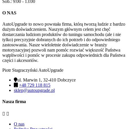
Sob.: 9:00 - 13:00
O NAS
AutoUpgrade to nowo powstała firma, którą tworzą ludzie z bardzo
dużym doświadczeniem. Naszym głównym celem jest chęć
dostarczania ludziom produktów do tuningu samochodu (ale i nie
tylko) precyzyjnie dobranych do ich potrzeb i do odpowiedniego
zastosowania. Nasze wieloletnie doświadczenie w branży
motoryzacyjnej pozwoli nam pomóc rozwiać większość Państwa
wątpliwości i pomóc w procesie zakupu odpowiednich dla Państwa
części i akcesoriów.
Piotr Stagraczyński AutoUpgrade
ul. Marwin 1, 32-410 Dobczyce
+48 729 118 815
sklep@autoupgrade.pl
Nasza firma


O nas