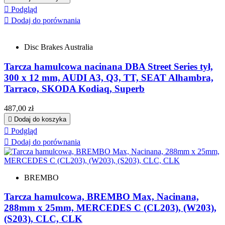

Podgląd

Dodaj do porównania
Disc Brakes Australia
Tarcza hamulcowa nacinana DBA Street Series tył,
300 x 12 mm, AUDI A3, Q3, TT, SEAT Alhambra,
Tarraco, SKODA Kodiaq, Superb
Cena
487,00 zł

Dodaj do koszyka

Podgląd

Dodaj do porównania
BREMBO
Tarcza hamulcowa, BREMBO Max, Nacinana,
288mm x 25mm, MERCEDES C (CL203), (W203),
(S203), CLC, CLK