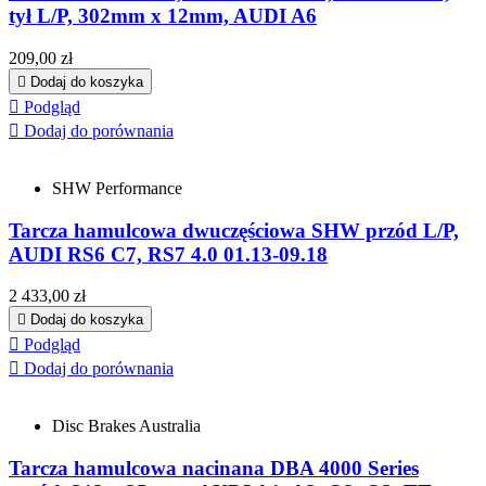
tył L/P, 302mm x 12mm, AUDI A6
Cena
209,00 zł

Dodaj do koszyka

Podgląd

Dodaj do porównania
SHW Performance
Tarcza hamulcowa dwuczęściowa SHW przód L/P,
AUDI RS6 C7, RS7 4.0 01.13-09.18
Cena
2 433,00 zł

Dodaj do koszyka

Podgląd

Dodaj do porównania
Disc Brakes Australia
Tarcza hamulcowa nacinana DBA 4000 Series