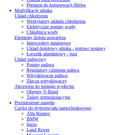
Preparat do konserwacji filtrów
Modyfikacje silnika
Układ chłodzenia
Wentylatory układu chłodzenia
Elektryczne pompy wody
Chłodnica wody
Elementy dolotu powietrza
Intercoolery tuningowe
Układ dolotowy silnika - gotowe zestawy
Łącznik aluminiowy - rura
Układ paliwowy
Pompy paliwa
Regulatory ciśnienia paliwa
Wtryskiwacze paliwa
Złącza wtryskiwaczy
Akcesoria do tuningu wydechu
Obejmy V-Band
Taśmy termoizolacyjne
Przeniesienie napędu
Części do dyferencjału samochodowego
Alfa Romeo
BMW
Isuzu
Land Rover