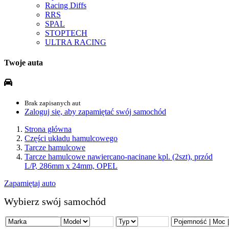
Racing Diffs
RRS
SPAL
STOPTECH
ULTRA RACING
Twoje auta
Brak zapisanych aut
Zaloguj się, aby zapamiętać swój samochód
Strona główna
Części układu hamulcowego
Tarcze hamulcowe
Tarcze hamulcowe nawiercano-nacinane kpl. (2szt), przód
L/P, 286mm x 24mm, OPEL
Zapamiętaj auto
Wybierz swój samochód