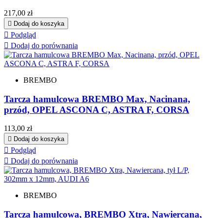
Cena
217,00 zł

Dodaj do koszyka

Podgląd

Dodaj do porównania
BREMBO
Tarcza hamulcowa BREMBO Max, Nacinana,
przód, OPEL ASCONA C, ASTRA F, CORSA
Cena
113,00 zł

Dodaj do koszyka

Podgląd

Dodaj do porównania
BREMBO
Tarcza hamulcowa, BREMBO Xtra, Nawiercana,