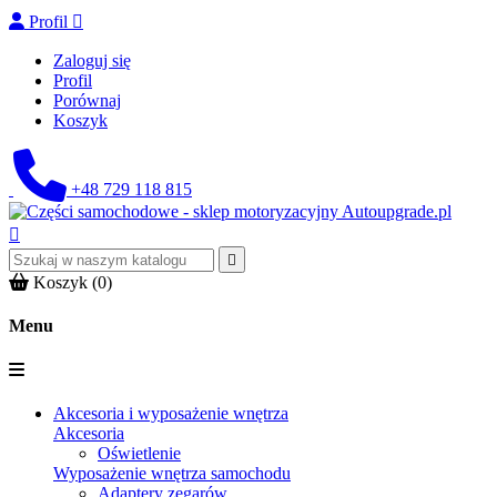
Profil

Zaloguj się
Profil
Porównaj
Koszyk
+48 729 118 815


Koszyk
(0)
Menu
Akcesoria i wyposażenie wnętrza
Akcesoria
Oświetlenie
Wyposażenie wnętrza samochodu
Adaptery zegarów