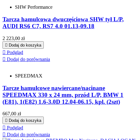
SHW Performance
Tarcza hamulcowa dwuczęściowa SHW tył L/P,
AUDI RS6 C7, RS7 4.0 01.13-09.18
Cena
2 223,00 zł

Dodaj do koszyka

Podgląd

Dodaj do porównania
SPEEDMAX
Tarcze hamulcowe nawiercane/nacinane
SPEEDMAX 330 x 24 mm, przód L/P, BMW 1
(E81), 1(E82) 1.6-3.0D 12.04-06.15, kpl. (2szt)
Cena
667,00 zł

Dodaj do koszyka

Podgląd

Dodaj do porównania