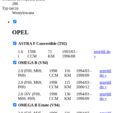
286
Typ tarczy
Wentylowana
OPEL
ASTRA F Convertible (T92)
1.6
1598
71
1993/03 -
przejdź do
i
CCM
KM
1996/08
»
OMEGA B (V94)
2.0 (F69, M69,
1998
116
1994/03 -
przejdź
P69)
CCM
KM
1999/09
do »
2.0 (F69, M69,
1998
115
1994/03 -
przejdź
P69)
CCM
KM
2000/12
do »
2.0 16V (F69,
1998
136
1994/03 -
przejdź
M69, P69)
CCM
KM
1999/09
do »
OMEGA B Estate (V94)