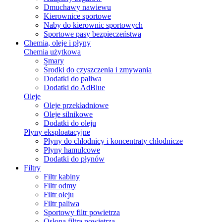
Dmuchawy nawiewu
Kierownice sportowe
Naby do kierownic sportowych
Sportowe pasy bezpieczeństwa
Chemia, oleje i płyny
Chemia użytkowa
Smary
Środki do czyszczenia i zmywania
Dodatki do paliwa
Dodatki do AdBlue
Oleje
Oleje przekładniowe
Oleje silnikowe
Dodatki do oleju
Płyny eksploatacyjne
Płyny do chłodnicy i koncentraty chłodnicze
Płyny hamulcowe
Dodatki do płynów
Filtry
Filtr kabiny
Filtr odmy
Filtr oleju
Filtr paliwa
Sportowy filtr powietrza
Osłona filtra powietrza