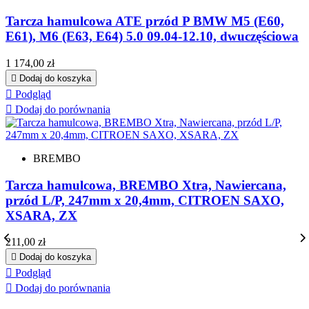
Tarcza hamulcowa ATE przód P BMW M5 (E60,
E61), M6 (E63, E64) 5.0 09.04-12.10, dwuczęściowa
Cena
1 174,00 zł

Dodaj do koszyka

Podgląd

Dodaj do porównania
BREMBO
Tarcza hamulcowa, BREMBO Xtra, Nawiercana,
przód L/P, 247mm x 20,4mm, CITROEN SAXO,
XSARA, ZX
Cena
211,00 zł

Dodaj do koszyka

Podgląd

Dodaj do porównania