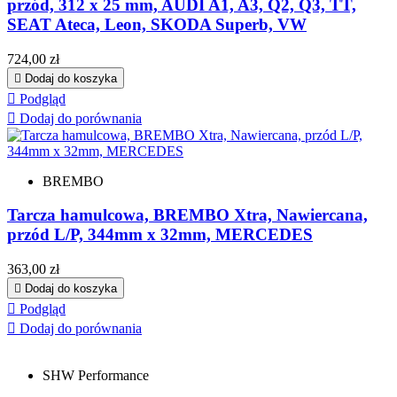
przód, 312 x 25 mm, AUDI A1, A3, Q2, Q3, TT,
SEAT Ateca, Leon, SKODA Superb, VW
Cena
724,00 zł

Dodaj do koszyka

Podgląd

Dodaj do porównania
BREMBO
Tarcza hamulcowa, BREMBO Xtra, Nawiercana,
przód L/P, 344mm x 32mm, MERCEDES
Cena
363,00 zł

Dodaj do koszyka

Podgląd

Dodaj do porównania
SHW Performance