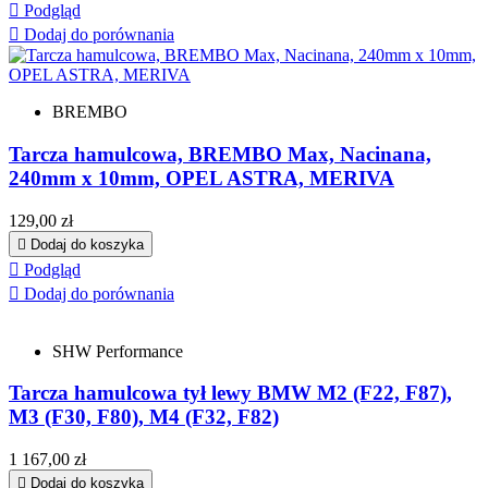

Podgląd

Dodaj do porównania
BREMBO
Tarcza hamulcowa, BREMBO Max, Nacinana,
240mm x 10mm, OPEL ASTRA, MERIVA
Cena
129,00 zł

Dodaj do koszyka

Podgląd

Dodaj do porównania
SHW Performance
Tarcza hamulcowa tył lewy BMW M2 (F22, F87),
M3 (F30, F80), M4 (F32, F82)
Cena
1 167,00 zł

Dodaj do koszyka