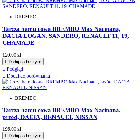
BREMBO
Tarcza hamulcowa BREMBO Max Nacinana,
DACIA LOGAN, SANDERO, RENAULT 11, 19,
CHAMADE
Cena
120,00 zł

Dodaj do koszyka

Podgląd

Dodaj do porównania
BREMBO
Tarcza hamulcowa BREMBO Max Nacinana,
przód, DACIA, RENAULT, NISSAN
Cena
196,00 zł

Dodaj do koszyka