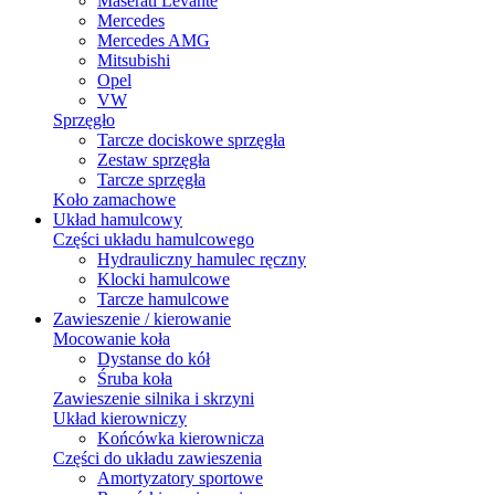
Maserati Levante
Mercedes
Mercedes AMG
Mitsubishi
Opel
VW
Sprzęgło
Tarcze dociskowe sprzęgła
Zestaw sprzęgła
Tarcze sprzęgła
Koło zamachowe
Układ hamulcowy
Części układu hamulcowego
Hydrauliczny hamulec ręczny
Klocki hamulcowe
Tarcze hamulcowe
Zawieszenie / kierowanie
Mocowanie koła
Dystanse do kół
Śruba koła
Zawieszenie silnika i skrzyni
Układ kierowniczy
Końcówka kierownicza
Części do układu zawieszenia
Amortyzatory sportowe