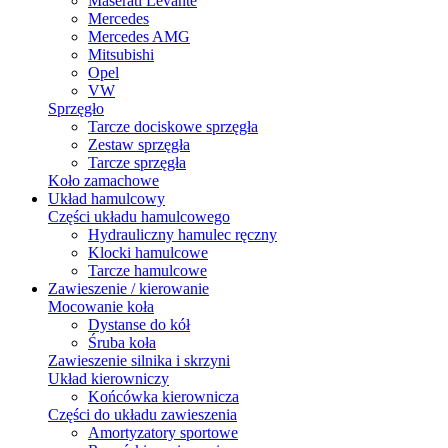
Maserati Levante
Mercedes
Mercedes AMG
Mitsubishi
Opel
VW
Sprzęgło
Tarcze dociskowe sprzęgła
Zestaw sprzęgła
Tarcze sprzęgła
Koło zamachowe
Układ hamulcowy
Części układu hamulcowego
Hydrauliczny hamulec ręczny
Klocki hamulcowe
Tarcze hamulcowe
Zawieszenie / kierowanie
Mocowanie koła
Dystanse do kół
Śruba koła
Zawieszenie silnika i skrzyni
Układ kierowniczy
Końcówka kierownicza
Części do układu zawieszenia
Amortyzatory sportowe