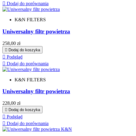

Dodaj do porównania
K&N FILTERS
Uniwersalny filtr powietrza
Cena
258,00 zł

Dodaj do koszyka

Podgląd

Dodaj do porównania
K&N FILTERS
Uniwersalny filtr powietrza
Cena
228,00 zł

Dodaj do koszyka

Podgląd

Dodaj do porównania