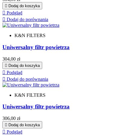

Dodaj do koszyka

Podgląd

Dodaj do porównania
K&N FILTERS
Uniwersalny filtr powietrza
Cena
304,00 zł

Dodaj do koszyka

Podgląd

Dodaj do porównania
K&N FILTERS
Uniwersalny filtr powietrza
Cena
306,00 zł

Dodaj do koszyka

Podgląd