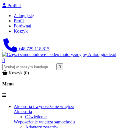
Profil

Zaloguj się
Profil
Porównaj
Koszyk
+48 729 118 815


Koszyk
(0)
Menu
Akcesoria i wyposażenie wnętrza
Akcesoria
Oświetlenie
Wyposażenie wnętrza samochodu
Adaptery zegarów