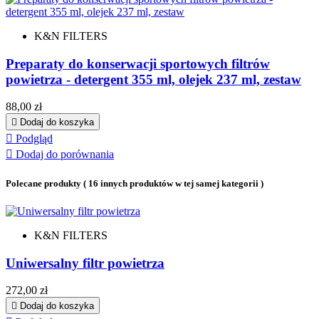
K&N FILTERS
Preparaty do konserwacji sportowych filtrów
powietrza - detergent 355 ml, olejek 237 ml, zestaw
Cena
88,00 zł

Dodaj do koszyka

Podgląd

Dodaj do porównania
Polecane produkty
( 16 innych produktów w tej samej kategorii )
K&N FILTERS
Uniwersalny filtr powietrza
Cena
272,00 zł

Dodaj do koszyka