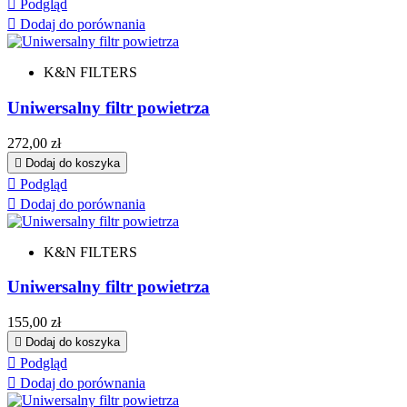

Podgląd

Dodaj do porównania
K&N FILTERS
Uniwersalny filtr powietrza
Cena
272,00 zł

Dodaj do koszyka

Podgląd

Dodaj do porównania
K&N FILTERS
Uniwersalny filtr powietrza
Cena
155,00 zł

Dodaj do koszyka

Podgląd

Dodaj do porównania