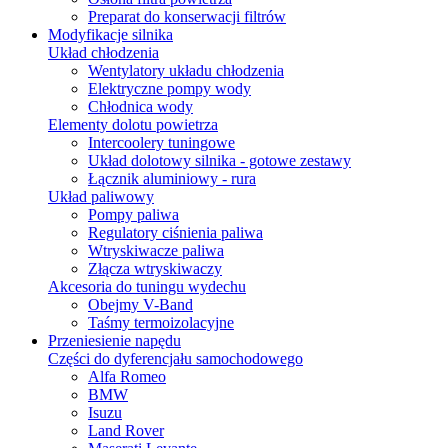
Preparat do konserwacji filtrów
Modyfikacje silnika
Układ chłodzenia
Wentylatory układu chłodzenia
Elektryczne pompy wody
Chłodnica wody
Elementy dolotu powietrza
Intercoolery tuningowe
Układ dolotowy silnika - gotowe zestawy
Łącznik aluminiowy - rura
Układ paliwowy
Pompy paliwa
Regulatory ciśnienia paliwa
Wtryskiwacze paliwa
Złącza wtryskiwaczy
Akcesoria do tuningu wydechu
Obejmy V-Band
Taśmy termoizolacyjne
Przeniesienie napędu
Części do dyferencjału samochodowego
Alfa Romeo
BMW
Isuzu
Land Rover