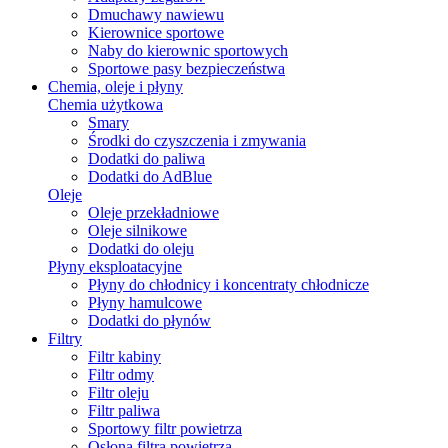
Dmuchawy nawiewu
Kierownice sportowe
Naby do kierownic sportowych
Sportowe pasy bezpieczeństwa
Chemia, oleje i płyny
Chemia użytkowa
Smary
Środki do czyszczenia i zmywania
Dodatki do paliwa
Dodatki do AdBlue
Oleje
Oleje przekładniowe
Oleje silnikowe
Dodatki do oleju
Płyny eksploatacyjne
Płyny do chłodnicy i koncentraty chłodnicze
Płyny hamulcowe
Dodatki do płynów
Filtry
Filtr kabiny
Filtr odmy
Filtr oleju
Filtr paliwa
Sportowy filtr powietrza
Osłona filtra powietrza