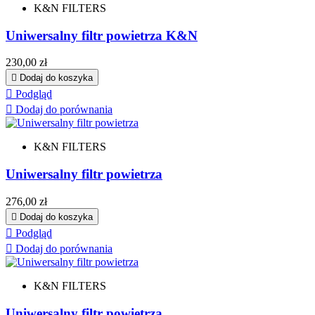
K&N FILTERS
Uniwersalny filtr powietrza K&N
Cena
230,00 zł

Dodaj do koszyka

Podgląd

Dodaj do porównania
K&N FILTERS
Uniwersalny filtr powietrza
Cena
276,00 zł

Dodaj do koszyka

Podgląd

Dodaj do porównania
K&N FILTERS
Uniwersalny filtr powietrza