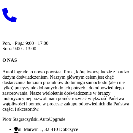
Wyślij do nas maila!
+48 729 118 815
Pon. - Piąt.: 9:00 - 17:00
Sob.: 9:00 - 13:00
O NAS
AutoUpgrade to nowo powstała firma, którą tworzą ludzie z bardzo
dużym doświadczeniem. Naszym głównym celem jest chęć
dostarczania ludziom produktów do tuningu samochodu (ale i nie
tylko) precyzyjnie dobranych do ich potrzeb i do odpowiedniego
zastosowania. Nasze wieloletnie doświadczenie w branży
motoryzacyjnej pozwoli nam pomóc rozwiać większość Państwa
wątpliwości i pomóc w procesie zakupu odpowiednich dla Państwa
części i akcesoriów.
Piotr Stagraczyński AutoUpgrade
ul. Marwin 1, 32-410 Dobczyce