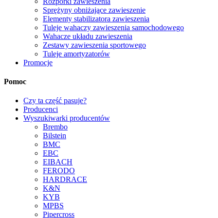
Rozpórki zawieszenia
Sprężyny obniżające zawieszenie
Elementy stabilizatora zawieszenia
Tuleje wahaczy zawieszenia samochodowego
Wahacze układu zawieszenia
Zestawy zawieszenia sportowego
Tuleje amortyzatorów
Promocje
Pomoc
Czy ta część pasuje?
Producenci
Wyszukiwarki producentów
Brembo
Bilstein
BMC
EBC
EIBACH
FERODO
HARDRACE
K&N
KYB
MPBS
Pipercross