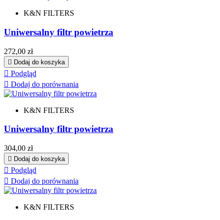
K&N FILTERS
Uniwersalny filtr powietrza
Cena
272,00 zł

Dodaj do koszyka

Podgląd

Dodaj do porównania
K&N FILTERS
Uniwersalny filtr powietrza
Cena
304,00 zł

Dodaj do koszyka

Podgląd

Dodaj do porównania
K&N FILTERS