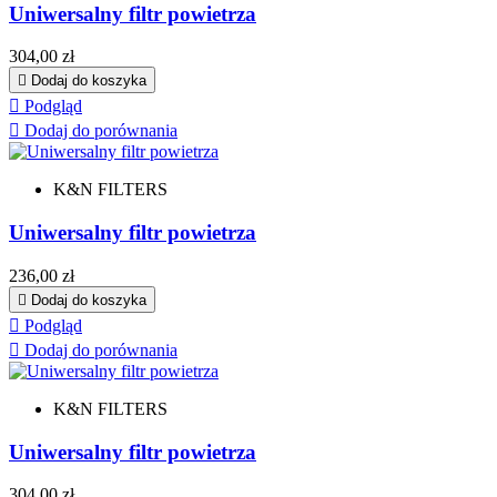
Uniwersalny filtr powietrza
Cena
304,00 zł

Dodaj do koszyka

Podgląd

Dodaj do porównania
K&N FILTERS
Uniwersalny filtr powietrza
Cena
236,00 zł

Dodaj do koszyka

Podgląd

Dodaj do porównania
K&N FILTERS
Uniwersalny filtr powietrza
Cena
304,00 zł