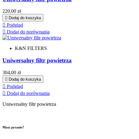
Cena
220,00 zł

Dodaj do koszyka

Podgląd

Dodaj do porównania
K&N FILTERS
Uniwersalny filtr powietrza
Cena
304,00 zł

Dodaj do koszyka

Podgląd

Dodaj do porównania
Uniwersalny filtr powietrza
Masz pytanie?