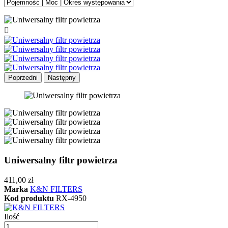

Poprzedni
Następny
Uniwersalny filtr powietrza
411,00 zł
Marka
K&N FILTERS
Kod produktu
RX-4950
Ilość