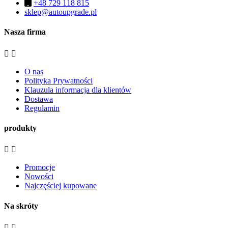
+48 729 118 815
sklep@autoupgrade.pl
Nasza firma


O nas
Polityka Prywatności
Klauzula informacja dla klientów
Dostawa
Regulamin
produkty


Promocje
Nowości
Najczęściej kupowane
Na skróty

