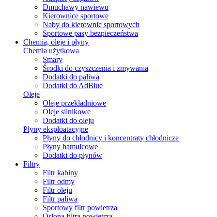
Dmuchawy nawiewu
Kierownice sportowe
Naby do kierownic sportowych
Sportowe pasy bezpieczeństwa
Chemia, oleje i płyny
Chemia użytkowa
Smary
Środki do czyszczenia i zmywania
Dodatki do paliwa
Dodatki do AdBlue
Oleje
Oleje przekładniowe
Oleje silnikowe
Dodatki do oleju
Płyny eksploatacyjne
Płyny do chłodnicy i koncentraty chłodnicze
Płyny hamulcowe
Dodatki do płynów
Filtry
Filtr kabiny
Filtr odmy
Filtr oleju
Filtr paliwa
Sportowy filtr powietrza
Osłona filtra powietrza