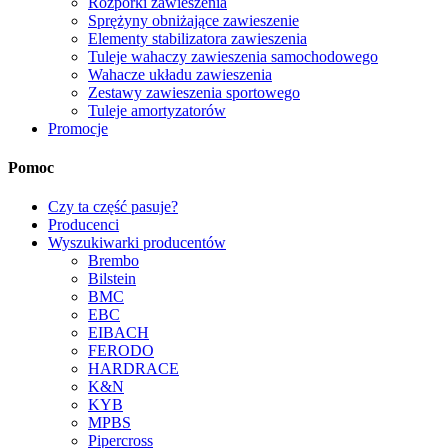
Rozpórki zawieszenia
Sprężyny obniżające zawieszenie
Elementy stabilizatora zawieszenia
Tuleje wahaczy zawieszenia samochodowego
Wahacze układu zawieszenia
Zestawy zawieszenia sportowego
Tuleje amortyzatorów
Promocje
Pomoc
Czy ta część pasuje?
Producenci
Wyszukiwarki producentów
Brembo
Bilstein
BMC
EBC
EIBACH
FERODO
HARDRACE
K&N
KYB
MPBS
Pipercross