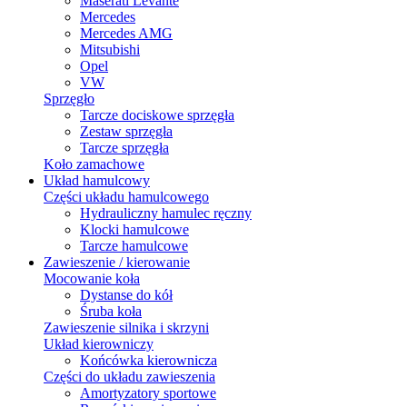
Maserati Levante
Mercedes
Mercedes AMG
Mitsubishi
Opel
VW
Sprzęgło
Tarcze dociskowe sprzęgła
Zestaw sprzęgła
Tarcze sprzęgła
Koło zamachowe
Układ hamulcowy
Części układu hamulcowego
Hydrauliczny hamulec ręczny
Klocki hamulcowe
Tarcze hamulcowe
Zawieszenie / kierowanie
Mocowanie koła
Dystanse do kół
Śruba koła
Zawieszenie silnika i skrzyni
Układ kierowniczy
Końcówka kierownicza
Części do układu zawieszenia
Amortyzatory sportowe