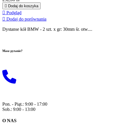

Dodaj do koszyka

Podgląd

Dodaj do porównania
Dystanse kół BMW - 2 szt. x gr: 30mm śr. otw....
Masz pytanie?
Wyślij do nas maila!
+48 729 118 815
Pon. - Piąt.: 9:00 - 17:00
Sob.: 9:00 - 13:00
O NAS