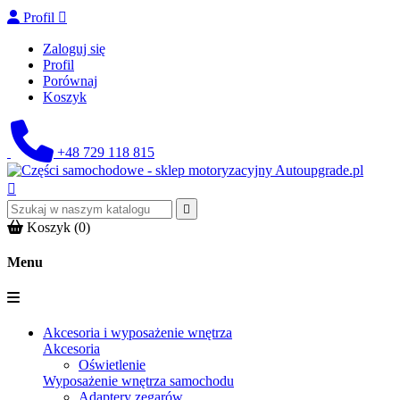
Profil

Zaloguj się
Profil
Porównaj
Koszyk
+48 729 118 815


Koszyk
(0)
Menu
Akcesoria i wyposażenie wnętrza
Akcesoria
Oświetlenie
Wyposażenie wnętrza samochodu
Adaptery zegarów