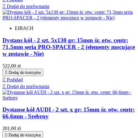

Dodaj do porównania
EIBACH
Dystans kół - 2 szt. 5x130 gr: 15mm śr. otw. centr:
71,5mm seria PRO-SPACER - 2 (elementy mocujące
w zestawie - Nie)
Cena
522,00 zł

Dodaj do koszyka

Podgląd

Dodaj do porównania
Dystanse kół AUDI - 2 szt. x gr: 15mm śr. otw. centr:
66,6mm - Srebrny
Cena
201,00 zł

Dodaj do koszyka