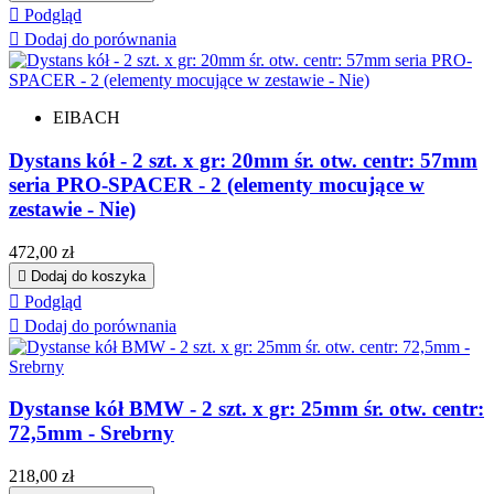

Podgląd

Dodaj do porównania
EIBACH
Dystans kół - 2 szt. x gr: 20mm śr. otw. centr: 57mm
seria PRO-SPACER - 2 (elementy mocujące w
zestawie - Nie)
Cena
472,00 zł

Dodaj do koszyka

Podgląd

Dodaj do porównania
Dystanse kół BMW - 2 szt. x gr: 25mm śr. otw. centr:
72,5mm - Srebrny
Cena
218,00 zł