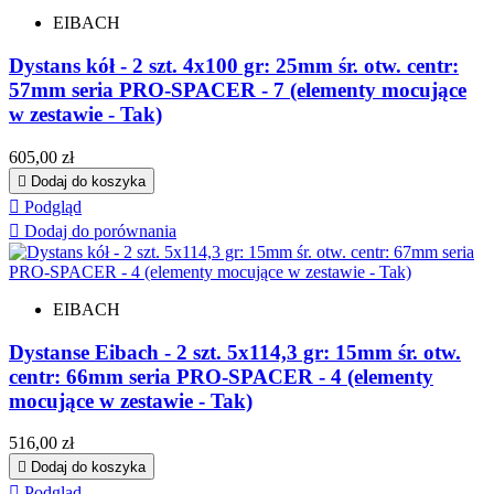
EIBACH
Dystans kół - 2 szt. 4x100 gr: 25mm śr. otw. centr:
57mm seria PRO-SPACER - 7 (elementy mocujące
w zestawie - Tak)
Cena
605,00 zł

Dodaj do koszyka

Podgląd

Dodaj do porównania
EIBACH
Dystanse Eibach - 2 szt. 5x114,3 gr: 15mm śr. otw.
centr: 66mm seria PRO-SPACER - 4 (elementy
mocujące w zestawie - Tak)
Cena
516,00 zł

Dodaj do koszyka

Podgląd