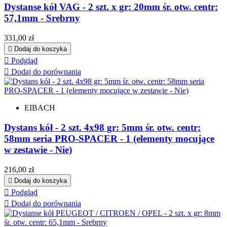
Dystanse kół VAG - 2 szt. x gr: 20mm śr. otw. centr:
57,1mm - Srebrny
Cena
331,00 zł

Dodaj do koszyka

Podgląd

Dodaj do porównania
EIBACH
Dystans kół - 2 szt. 4x98 gr: 5mm śr. otw. centr:
58mm seria PRO-SPACER - 1 (elementy mocujące
w zestawie - Nie)
Cena
216,00 zł

Dodaj do koszyka

Podgląd

Dodaj do porównania