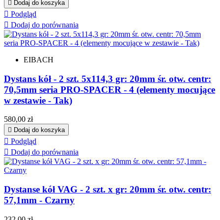

Dodaj do koszyka

Podgląd

Dodaj do porównania
EIBACH
Dystans kół - 2 szt. 5x114,3 gr: 20mm śr. otw. centr:
70,5mm seria PRO-SPACER - 4 (elementy mocujące
w zestawie - Tak)
Cena
580,00 zł

Dodaj do koszyka

Podgląd

Dodaj do porównania
Dystanse kół VAG - 2 szt. x gr: 20mm śr. otw. centr:
57,1mm - Czarny
Cena
232,00 zł