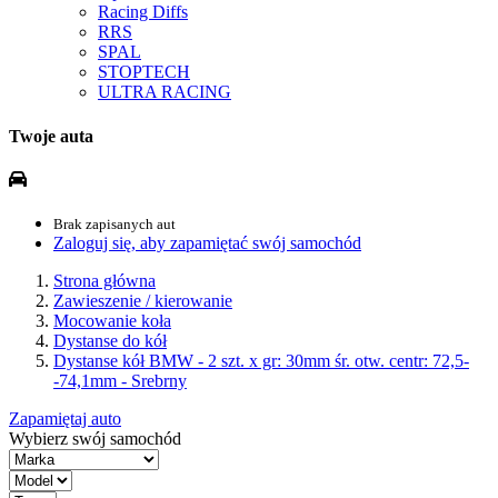
Racing Diffs
RRS
SPAL
STOPTECH
ULTRA RACING
Twoje auta
Brak zapisanych aut
Zaloguj się, aby zapamiętać swój samochód
Strona główna
Zawieszenie / kierowanie
Mocowanie koła
Dystanse do kół
Dystanse kół BMW - 2 szt. x gr: 30mm śr. otw. centr: 72,5-
-74,1mm - Srebrny
Zapamiętaj auto
Wybierz swój samochód