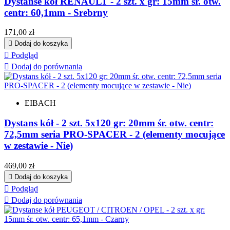
Dystanse kół RENAULT - 2 szt. x gr: 15mm śr. otw.
centr: 60,1mm - Srebrny
Cena
171,00 zł

Dodaj do koszyka

Podgląd

Dodaj do porównania
EIBACH
Dystans kół - 2 szt. 5x120 gr: 20mm śr. otw. centr:
72,5mm seria PRO-SPACER - 2 (elementy mocujące
w zestawie - Nie)
Cena
469,00 zł

Dodaj do koszyka

Podgląd

Dodaj do porównania