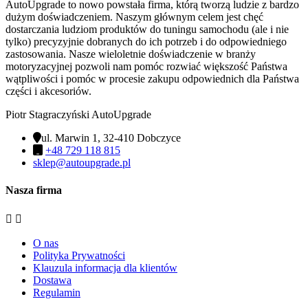
AutoUpgrade to nowo powstała firma, którą tworzą ludzie z bardzo
dużym doświadczeniem. Naszym głównym celem jest chęć
dostarczania ludziom produktów do tuningu samochodu (ale i nie
tylko) precyzyjnie dobranych do ich potrzeb i do odpowiedniego
zastosowania. Nasze wieloletnie doświadczenie w branży
motoryzacyjnej pozwoli nam pomóc rozwiać większość Państwa
wątpliwości i pomóc w procesie zakupu odpowiednich dla Państwa
części i akcesoriów.
Piotr Stagraczyński AutoUpgrade
ul. Marwin 1, 32-410 Dobczyce
+48 729 118 815
sklep@autoupgrade.pl
Nasza firma


O nas
Polityka Prywatności
Klauzula informacja dla klientów
Dostawa
Regulamin