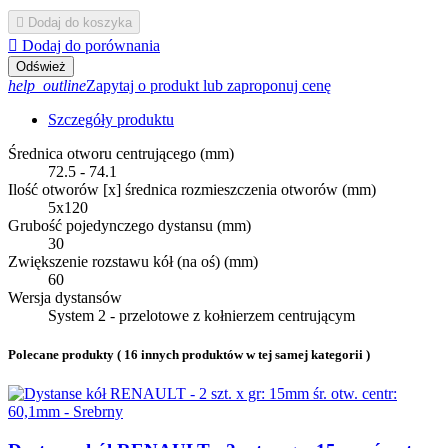

Dodaj do koszyka

Dodaj do porównania
help_outline
Zapytaj o produkt lub zaproponuj cenę
Szczegóły produktu
Średnica otworu centrującego (mm)
72.5 - 74.1
Ilość otworów [x] średnica rozmieszczenia otworów (mm)
5x120
Grubość pojedynczego dystansu (mm)
30
Zwiększenie rozstawu kół (na oś) (mm)
60
Wersja dystansów
System 2 - przelotowe z kołnierzem centrującym
Polecane produkty
( 16 innych produktów w tej samej kategorii )