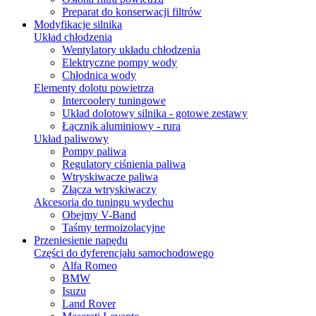
Preparat do konserwacji filtrów
Modyfikacje silnika
Układ chłodzenia
Wentylatory układu chłodzenia
Elektryczne pompy wody
Chłodnica wody
Elementy dolotu powietrza
Intercoolery tuningowe
Układ dolotowy silnika - gotowe zestawy
Łącznik aluminiowy - rura
Układ paliwowy
Pompy paliwa
Regulatory ciśnienia paliwa
Wtryskiwacze paliwa
Złącza wtryskiwaczy
Akcesoria do tuningu wydechu
Obejmy V-Band
Taśmy termoizolacyjne
Przeniesienie napędu
Części do dyferencjału samochodowego
Alfa Romeo
BMW
Isuzu
Land Rover