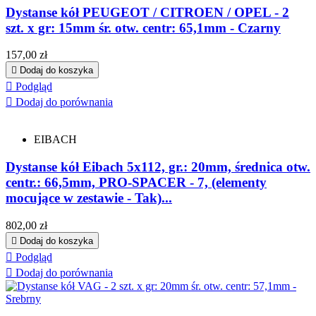
Dystanse kół PEUGEOT / CITROEN / OPEL - 2
szt. x gr: 15mm śr. otw. centr: 65,1mm - Czarny
Cena
157,00 zł

Dodaj do koszyka

Podgląd

Dodaj do porównania
EIBACH
Dystanse kół Eibach 5x112, gr.: 20mm, średnica otw.
centr.: 66,5mm, PRO-SPACER - 7, (elementy
mocujące w zestawie - Tak)...
Cena
802,00 zł

Dodaj do koszyka

Podgląd

Dodaj do porównania