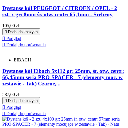
Dystanse kół PEUGEOT / CITROEN / OPEL - 2
szt. x gr: 8mm śr. otw. centr: 65,1mm - Srebrny
Cena
105,00 zł

Dodaj do koszyka

Podgląd

Dodaj do porównania
EIBACH
Dystanse kół Eibach 5x112 gr: 25mm, śr. otw. centr:
66,45mm seria PRO-SPACER - 7 (elementy moc. w
zestawie - Tak) Czarne,...
Cena
587,00 zł

Dodaj do koszyka

Podgląd

Dodaj do porównania